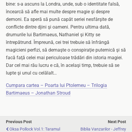
bine: s-a ascuns la Londra, unde, sub o identitate falsă,
încearcă să afle mai multe despre magie şi despre
demoni. Ea speră să pună capăt seriei nesfârşite de
conflicte dintre djini şi oameni. Pentru ultima dată,
drumurile lui Bartimaeus, Nathaniel şi Kitty se
întrepătrund. Împreună, cei trei trebuie să înfrângă
magicieni perfizi, să demaşte o conspiraţie puternică şi să
facă faţă celei mai periculoase trădări din istoria magiei.
Dar cel mai rău lucru e că, în acelaşi timp, trebuie să se
lupte şi unul cu celălalt…
Cumpara cartea – Poarta lui Ptolemeu – Trilogia
Bartimaeus – Jonathan Stroud
Previous Post
Next Post
Oksa Pollock Vol.1: Taramul
Biblia Vanzarilor - Jeffrey