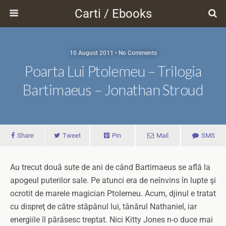
Carti / Ebooks
10 August 2011 • No Comments
Poarta Lui Ptolemeu – Trilogia
Bartimaeus – Jonathan Stroud
Share
Tweet
Pin
Mail
SMS
Au trecut două sute de ani de când Bartimaeus se află la
apogeul puterilor sale. Pe atunci era de neînvins în lupte şi
ocrotit de marele magician Ptolemeu. Acum, djinul e tratat
cu dispreţ de către stăpânul lui, tânărul Nathaniel, iar
energiile îl părăsesc treptat. Nici Kitty Jones n-o duce mai