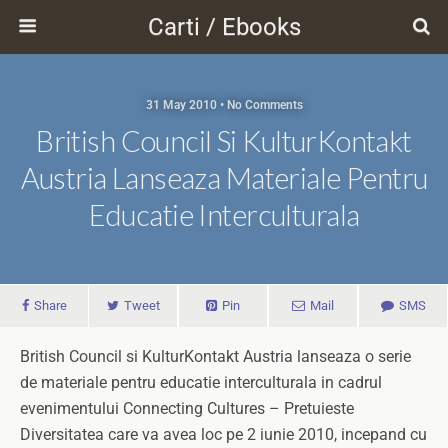
Carti / Ebooks
31 May 2010 • No Comments
British Council Si KulturKontakt
Austria Lanseaza Materiale Pentru
Educatie Interculturala
Share
Tweet
Pin
Mail
SMS
British Council si KulturKontakt Austria lanseaza o serie
de materiale pentru educatie interculturala in cadrul
evenimentului Connecting Cultures – Pretuieste
Diversitatea care va avea loc pe 2 iunie 2010, incepand cu