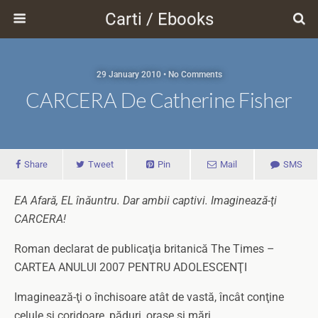
Carti / Ebooks
29 January 2010 • No Comments
CARCERA De Catherine Fisher
Share
Tweet
Pin
Mail
SMS
EA Afară, EL înăuntru. Dar ambii captivi. Imaginează-ţi
CARCERA!
Roman declarat de publicaţia britanică The Times –
CARTEA ANULUI 2007 PENTRU ADOLESCENŢI
Imaginează-ţi o închisoare atât de vastă, încât conţine
celule şi coridoare, păduri, oraşe şi mări.