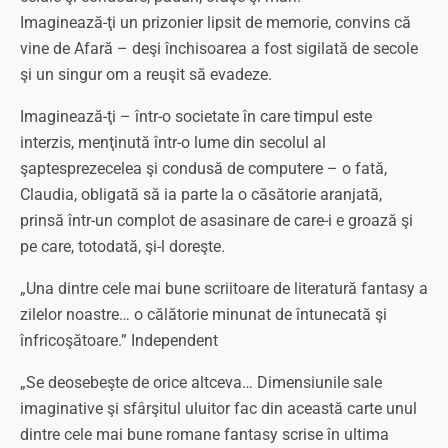
Imaginează-ţi un prizonier lipsit de memorie, convins că
vine de Afară – deşi închisoarea a fost sigilată de secole
şi un singur om a reuşit să evadeze.
Imaginează-ţi – într-o societate în care timpul este
interzis, menţinută într-o lume din secolul al
şaptesprezecelea şi condusă de computere – o fată,
Claudia, obligată să ia parte la o căsătorie aranjată,
prinsă într-un complot de asasinare de care-i e groază şi
pe care, totodată, şi-l doreşte.
„Una dintre cele mai bune scriitoare de literatură fantasy a
zilelor noastre… o călătorie minunat de întunecată şi
înfricoşătoare.” Independent
„Se deosebeşte de orice altceva… Dimensiunile sale
imaginative şi sfârşitul uluitor fac din această carte unul
dintre cele mai bune romane fantasy scrise în ultima