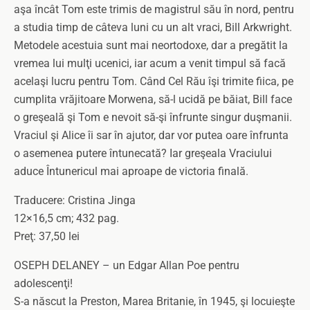
aşa încât Tom este trimis de magistrul său în nord, pentru
a studia timp de câteva luni cu un alt vraci, Bill Arkwright.
Metodele acestuia sunt mai neortodoxe, dar a pregătit la
vremea lui mulţi ucenici, iar acum a venit timpul să facă
acelaşi lucru pentru Tom. Când Cel Rău îşi trimite fiica, pe
cumplita vrăjitoare Morwena, să-l ucidă pe băiat, Bill face
o greşeală şi Tom e nevoit să-şi înfrunte singur duşmanii.
Vraciul şi Alice îi sar în ajutor, dar vor putea oare înfrunta
o asemenea putere întunecată? Iar greşeala Vraciului
aduce Întunericul mai aproape de victoria finală.
Traducere: Cristina Jinga
12×16,5 cm; 432 pag.
Preţ: 37,50 lei
OSEPH DELANEY – un Edgar Allan Poe pentru
adolescenţi!
S-a născut la Preston, Marea Britanie, în 1945, şi locuieşte