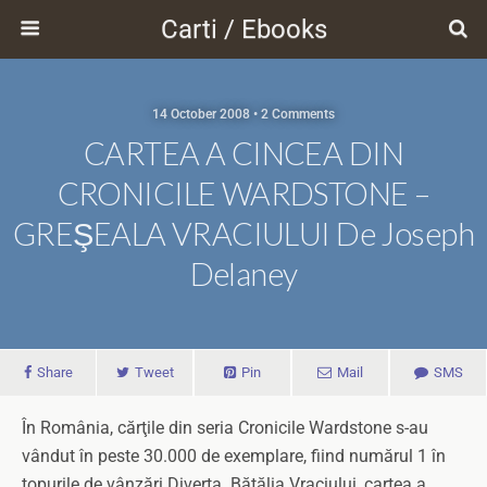
Carti / Ebooks
14 October 2008 • 2 Comments
CARTEA A CINCEA DIN
CRONICILE WARDSTONE –
GREŞEALA VRACIULUI De Joseph
Delaney
Share
Tweet
Pin
Mail
SMS
În România, cărţile din seria Cronicile Wardstone s-au
vândut în peste 30.000 de exemplare, fiind numărul 1 în
topurile de vânzări Diverta. Bătălia Vraciului, cartea a