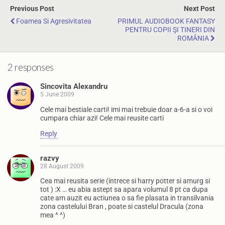
Previous Post
Next Post
Foamea Si Agresivitatea
PRIMUL AUDIOBOOK FANTASY
PENTRU COPII ŞI TINERI DIN
ROMÂNIA
2 responses
Sincovita Alexandru
5 June 2009
Cele mai bestiale carti! imi mai trebuie doar a-6-a si o voi
cumpara chiar azi! Cele mai reusite carti
Reply
razvy
28 August 2009
Cea mai reusita serie (intrece si harry potter si amurg si
tot ) :X … eu abia astept sa apara volumul 8 pt ca dupa
cate am auzit eu actiunea o sa fie plasata in transilvania
zona castelului Bran , poate si castelul Dracula (zona
mea ^ ^)