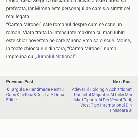
limita. Cella Serghi a declarat ca aceasta este cartea sa
preferata, iar Mirona este personajul de care s-a simtit cel
mai legata.
“Cartea Mironei” este romanul despre cum se scrie un
roman. Viata traita la intensitate maxima cu mari iubiri
este chiar povestea pe care Mirona vrea sa o scrie. Maine,
la toate chioscurile din tara, “Cartea Mironei” numai
impreuna cu
„Jurnalul National”
.
Previous Post
Next Post
Targul De Handmade Pentru
Adevarul Holding A Achizitionat
Copii Kihi-Kiha&Co., La A Doua
Pachetul Majoritar Al Celei Mai
Editie
Mari Tipografii Din Vestul Tarii,
West Tipo International Din
Timisoara