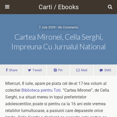
Carti / Ebooks
7 July 2009 • No Comments
Cartea Mironei, Cella Serghi,
Impreuna Cu Jurnalul National
Share
Tweet
Pin
Mail
SMS
Miercuri, 8 iulie, apare pe piata cel de-al 17-lea volum al
colectiei
Biblioteca pentru Toti
. “Cartea Mironei”, de Cella
Serghi, s-a situat mereu in topul preferintelor
adolescentilor, poate si pentru ca la 16 ani este vremea
relatiilor tumultuoase, a pasiunii care depaseste orice