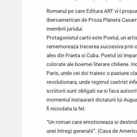
Romanul pe care Editura ART vi-l propun
Iberoamerican de Proza Planeta Casam
membrii juriului.
Protagonistul cartii este Poetul, un arti
rememoreaza trecerea succesiva prin ora
ales din Franta si Cuba. Poetul isi impart
colorate ale boemei literare chiliene. I
Paris, unde cei doi traiesc o pasiune c
revolutionara, unde regimul castrist infi
scriitorii sunt obligati sa-si faca autocri
momentul instaurarii dictaturii lui Aug
fi niciodata la fel.
“Un roman care emotioneaza si destinde,
unei intregi generatii”. (Casa de Americ