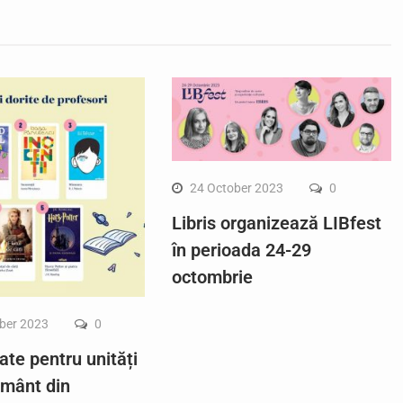
24 October 2023
0
Libris organizează LIBfest
în perioada 24-29
octombrie
ber 2023
0
ate pentru unități
ământ din