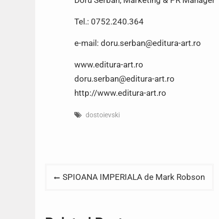
Doru Serban, Marketing & PR Manager
Tel.: 0752.240.364
e-mail: doru.serban@editura-art.ro
www.editura-art.ro
doru.serban@editura-art.ro
http://www.editura-art.ro
dostoievski
Post
SPIOANA IMPERIALA de Mark Robson
navigation