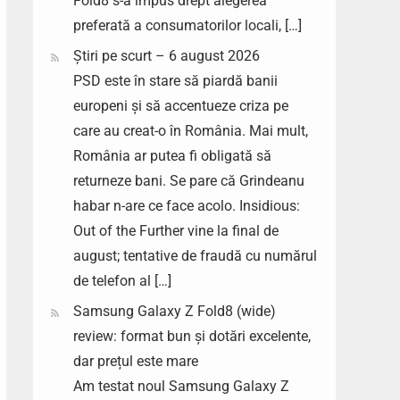
Fold8 s-a impus drept alegerea
preferată a consumatorilor locali, […]
Știri pe scurt – 6 august 2026
PSD este în stare să piardă banii
europeni și să accentueze criza pe
care au creat-o în România. Mai mult,
România ar putea fi obligată să
returneze bani. Se pare că Grindeanu
habar n-are ce face acolo. Insidious:
Out of the Further vine la final de
august; tentative de fraudă cu numărul
de telefon al […]
Samsung Galaxy Z Fold8 (wide)
review: format bun și dotări excelente,
dar prețul este mare
Am testat noul Samsung Galaxy Z