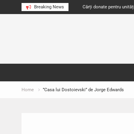
e au citit românii în 2023
Breaking News
Cărți donate pentru unități d
Skip
to
content
Home
”Casa lui Dostoievski” de Jorge Edwards