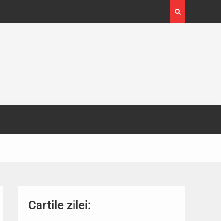
4-29
Expoziția Brâncuși de la Timișoara a atras peste
130.000 de vizitatori
Cartile zilei: