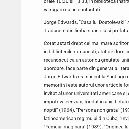
orele 10:30 si 13:30, in biblioteca Insti
va rugam sa ne contactati.
Jorge Edwards, “Casa lui Dostoievski” 
Traducere din limba spaniola si prefata
Cotat astazi drept cel mai mare scriitor
in bibliotecile romanesti, atat de dorni
recunoscut ca un autor cu greutate, unii 
abordare, face parte din generatia liter
Jorge Edwards s-a nascut la Santiago de
memorii si este autorul unor articole foa
invitat al unor universitati americane s
impotriva cenzurii, fondat in anii dictat
noptii” (1964), “Persona non grata” (197
latinoamerican regimului din Cuba, “Invi
“Femeia imaginara” (1989), “Originea lum