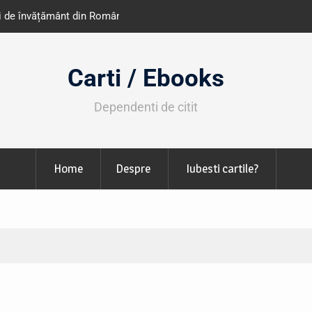
e învățământ din România
Libris organizează LIBfest în perioada 2
octombrie
Carti / Ebooks
Dependenti de citit
Home
Despre
Iubesti cartile?