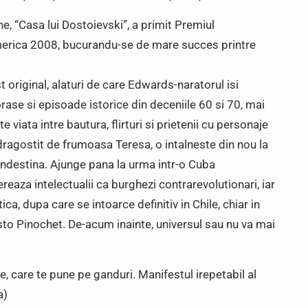
e, “Casa lui Dostoievski”, a primit Premiul
erica 2008, bucurandu-se de mare succes printre
st original, alaturi de care Edwards-naratorul isi
se si episoade istorice din deceniile 60 si 70, mai
e viata intre bautura, flirturi si prietenii cu personaje
ndragostit de frumoasa Teresa, o intalneste din nou la
landestina. Ajunge pana la urma intr-o Cuba
ereaza intelectualii ca burghezi contrarevolutionari, iar
tica, dupa care se intoarce definitiv in Chile, chiar in
usto Pinochet. De-acum inainte, universul sau nu va mai
 care te pune pe ganduri. Manifestul irepetabil al
a)