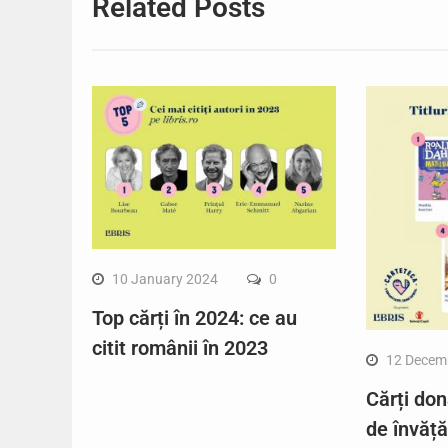
Related Posts
10 January 2024
0
Top cărți în 2024: ce au
citit românii în 2023
12 Decem
Cărți don
de învăț