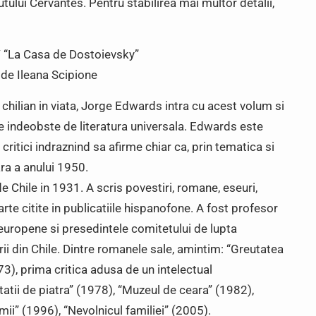
tutului Cervantes. Pentru stabilirea mai multor detalii,
/ “La Casa de Dostoievsky”
 de Ileana Scipione
 chilian in viata, Jorge Edwards intra cu acest volum si
ce indeobste de literatura universala. Edwards este
critici indraznind sa afirme chiar ca, prin tematica si
ara a anului 1950.
 Chile in 1931. A scris povestiri, romane, eseuri,
rte citite in publicatiile hispanofone. A fost profesor
i europene si presedintele comitetului de lupta
urii din Chile. Dintre romanele sale, amintim: “Greutatea
3), prima critica adusa de un intelectual
tatii de piatra” (1978), “Muzeul de ceara” (1982),
ii” (1996), “Nevolnicul familiei” (2005).