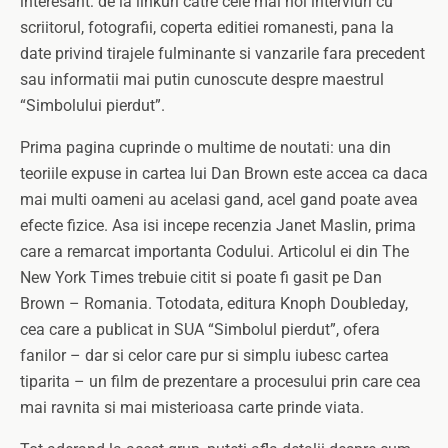
interesant: de la linkuri catre cele mai noi interviuri cu
scriitorul, fotografii, coperta editiei romanesti, pana la
date privind tirajele fulminante si vanzarile fara precedent
sau informatii mai putin cunoscute despre maestrul
“Simbolului pierdut”.
Prima pagina cuprinde o multime de noutati: una din
teoriile expuse in cartea lui Dan Brown este accea ca daca
mai multi oameni au acelasi gand, acel gand poate avea
efecte fizice. Asa isi incepe recenzia Janet Maslin, prima
care a remarcat importanta Codului. Articolul ei din The
New York Times trebuie citit si poate fi gasit pe Dan
Brown – Romania. Totodata, editura Knoph Doubleday,
cea care a publicat in SUA “Simbolul pierdut”, ofera
fanilor – dar si celor care pur si simplu iubesc cartea
tiparita – un film de prezentare a procesului prin care cea
mai ravnita si mai misterioasa carte prinde viata.