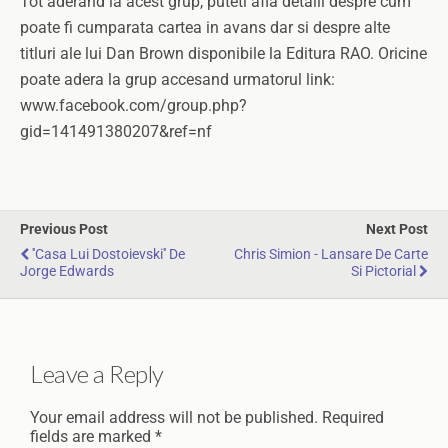
Tot aderand la acest grup, puteti afla detalii despre cum
poate fi cumparata cartea in avans dar si despre alte
titluri ale lui Dan Brown disponibile la Editura RAO. Oricine
poate adera la grup accesand urmatorul link:
www.facebook.com/group.php?
gid=141491380207&ref=nf
Previous Post
Next Post
''Casa Lui Dostoievski'' De
Chris Simion - Lansare De Carte
Jorge Edwards
Si Pictorial
Leave a Reply
Your email address will not be published.
Required
fields are marked
*