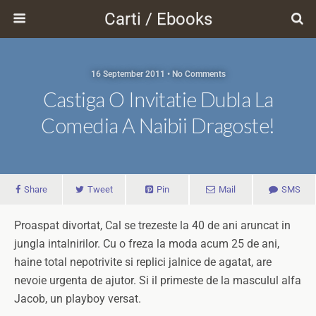
Carti / Ebooks
16 September 2011 • No Comments
Castiga O Invitatie Dubla La
Comedia A Naibii Dragoste!
Share
Tweet
Pin
Mail
SMS
Proaspat divortat, Cal se trezeste la 40 de ani aruncat in
jungla intalnirilor. Cu o freza la moda acum 25 de ani,
haine total nepotrivite si replici jalnice de agatat, are
nevoie urgenta de ajutor. Si il primeste de la masculul alfa
Jacob, un playboy versat.