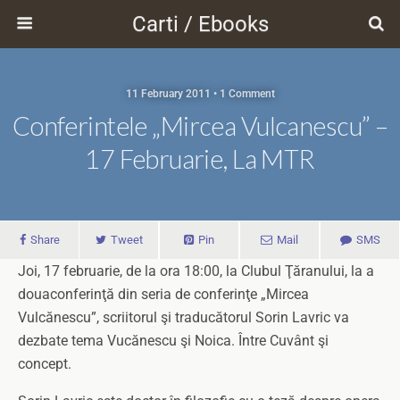
Carti / Ebooks
11 February 2011 • 1 Comment
Conferintele „Mircea Vulcanescu” –
17 Februarie, La MTR
Share
Tweet
Pin
Mail
SMS
Joi, 17 februarie, de la ora 18:00, la Clubul Ţăranului, la a
douaconferinţă din seria de conferinţe „Mircea
Vulcănescu”, scriitorul şi traducătorul Sorin Lavric va
dezbate tema Vucănescu şi Noica. Între Cuvânt şi
concept.