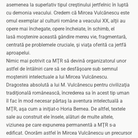
asemenea la superlativ tipul creştinului jertfelnic în luptă
cu demonia veacului. Credem că Mircea Vulcănescu este
omul exemplar al culturii române a veacului XX, alţii au
opere mai închegate, opere încheiate, în schimb, el
lasă moştenire această gândire mereu vie, fragmentară,
centrată pe problemele cruciale, şi viaţa oferită ca jertfă
aproapelui.
Nimic mai potrivit ca MŢR să devină organizatorul unor
astfel de întâlniri care să se desfăşoare sub semnul
moştenirii intelectuale a lui Mircea Vulcănescu.
Dragostea absolută a lui M. Vulcănescu pentru civilizaţia
tradiţională românească, încrederea sa în acest tip uman
îl fac în mod necesar părtaş la aventura intelectuală a
MŢR, aşa cum a iniţiat-o Horia Bernea. De altfel, textele
sale au construit ele însele, alături de multe altele,
viziunea pe care expunerea permanentă a MŢR s-a
edificat. Onorăm astfel în Mircea Vulcănescu un precursor