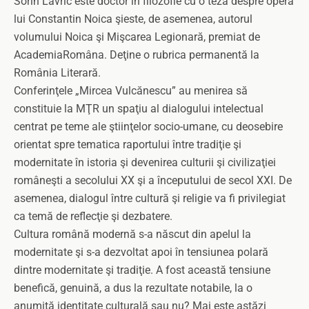
Sorin Lavric este doctor în filozofie cu o teză despre opera
lui Constantin Noica şieste, de asemenea, autorul
volumului Noica şi Mişcarea Legionară, premiat de
AcademiaRomâna. Deţine o rubrica permanentă la
România Literară.
Conferinţele „Mircea Vulcănescu” au menirea să
constituie la MŢR un spaţiu al dialogului intelectual
centrat pe teme ale ştiinţelor socio-umane, cu deosebire
orientat spre tematica raportului între tradiţie şi
modernitate în istoria şi devenirea culturii şi civilizaţiei
româneşti a secolului XX şi a începutului de secol XXI. De
asemenea, dialogul între cultură şi religie va fi privilegiat
ca temă de reflecţie şi dezbatere.
Cultura română modernă s-a născut din apelul la
modernitate şi s-a dezvoltat apoi în tensiunea polară
dintre modernitate şi tradiţie. A fost această tensiune
benefică, genuină, a dus la rezultate notabile, la o
anumită identitate culturală sau nu? Mai este astăzi