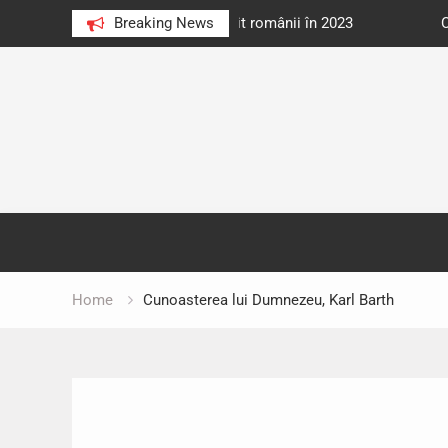
e au citit românii în 2023
Breaking News
Cărți donate pentru unități d
Skip
to
content
Home
Cunoasterea lui Dumnezeu, Karl Barth