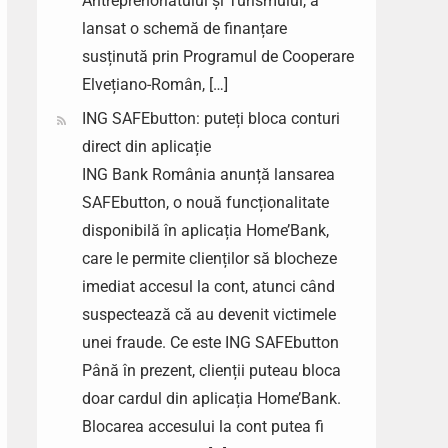
Antreprenoriatului și Turismului, a
lansat o schemă de finanțare
susținută prin Programul de Cooperare
Elvețiano-Român, […]
ING SAFEbutton: puteți bloca conturi
direct din aplicație
ING Bank România anunță lansarea
SAFEbutton, o nouă funcționalitate
disponibilă în aplicația Home’Bank,
care le permite clienților să blocheze
imediat accesul la cont, atunci când
suspectează că au devenit victimele
unei fraude. Ce este ING SAFEbutton
Până în prezent, clienții puteau bloca
doar cardul din aplicația Home’Bank.
Blocarea accesului la cont putea fi