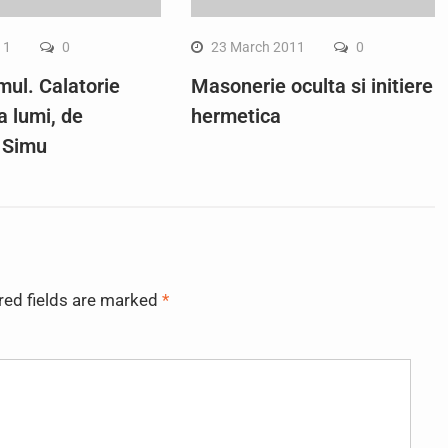
11
0
23 March 2011
0
ul. Calatorie
Masonerie oculta si initiere
a lumi, de
hermetica
 Simu
red fields are marked
*