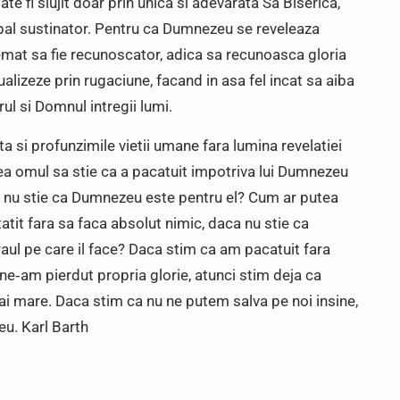
 fi slujit doar prin unica si adevarata Sa Biserica,
cipal sustinator. Pentru ca Dumnezeu se reveleaza
emat sa fie recunoscator, adica sa recunoasca gloria
alizeze prin rugaciune, facand in asa fel incat sa aiba
ul si Domnul intregii lumi.
a si profunzimile vietii umane fara lumina revelatiei
ea omul sa stie ca a pacatuit impotriva lui Dumnezeu
a nu stie ca Dumnezeu este pentru el? Cum ar putea
tatit fara sa faca absolut nimic, daca nu stie ca
aul pe care il face? Daca stim ca am pacatuit fara
ne‑am pierdut propria glorie, atunci stim deja ca
ai mare. Daca stim ca nu ne putem salva pe noi insine,
u. Karl Barth