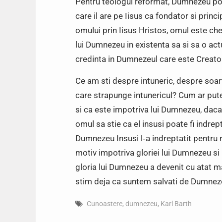
Pentru teologul reformat, Dumnezeu poate
care il are pe Iisus ca fondator si prin
omului prin Iisus Hristos, omul este ch
lui Dumnezeu in existenta sa si sa o actu
credinta in Dumnezeul care este Creator
Ce am sti despre intuneric, despre soart
care strapunge intunericul? Cum ar put
si ca este impotriva lui Dumnezeu, dac
omul sa stie ca el insusi poate fi indrep
Dumnezeu Insusi l‑a indreptatit pentru r
motiv impotriva gloriei lui Dumnezeu si 
gloria lui Dumnezeu a devenit cu atat m
stim deja ca suntem salvati de Dumneze
Cunoastere
,
dumnezeu
,
Karl Barth