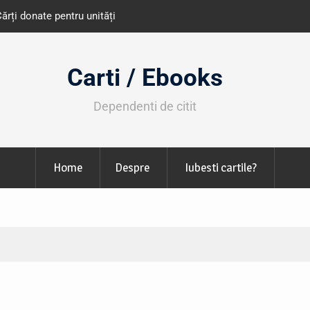
e învățământ din România
Libris organizează LIBfest în perioada 2
octombrie
Carti / Ebooks
Dependenti de citit
Home
Despre
Iubesti cartile?