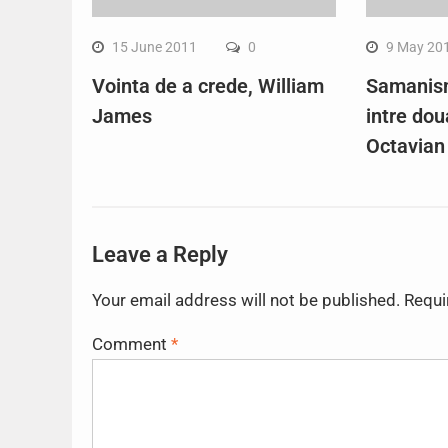
15 June 2011
0
9 May 20
Vointa de a crede, William
Samanism
James
intre dou
Octavian
Leave a Reply
Your email address will not be published.
Requi
Comment
*