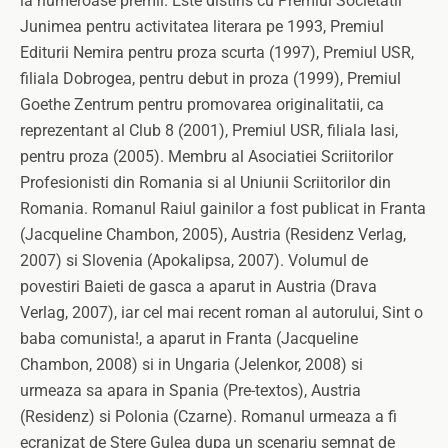
la numeroase premii. Este distins cu Premiul Societatii
Junimea pentru activitatea literara pe 1993, Premiul
Editurii Nemira pentru proza scurta (1997), Premiul USR,
filiala Dobrogea, pentru debut in proza (1999), Premiul
Goethe Zentrum pentru promovarea originalitatii, ca
reprezentant al Club 8 (2001), Premiul USR, filiala Iasi,
pentru proza (2005). Membru al Asociatiei Scriitorilor
Profesionisti din Romania si al Uniunii Scriitorilor din
Romania. Romanul Raiul gainilor a fost publicat in Franta
(Jacqueline Chambon, 2005), Austria (Residenz Verlag,
2007) si Slovenia (Apokalipsa, 2007). Volumul de
povestiri Baieti de gasca a aparut in Austria (Drava
Verlag, 2007), iar cel mai recent roman al autorului, Sint o
baba comunista!, a aparut in Franta (Jacqueline
Chambon, 2008) si in Ungaria (Jelenkor, 2008) si
urmeaza sa apara in Spania (Pre-textos), Austria
(Residenz) si Polonia (Czarne). Romanul urmeaza a fi
ecranizat de Stere Gulea dupa un scenariu semnat de