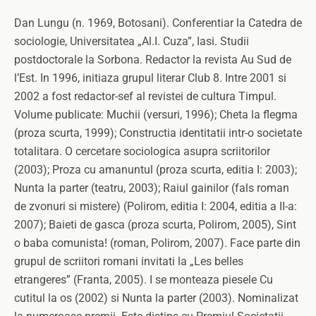
Dan Lungu (n. 1969, Botosani). Conferentiar la Catedra de
sociologie, Universitatea „Al.I. Cuza”, Iasi. Studii
postdoctorale la Sorbona. Redactor la revista Au Sud de
l’Est. In 1996, initiaza grupul literar Club 8. Intre 2001 si
2002 a fost redactor-sef al revistei de cultura Timpul.
Volume publicate: Muchii (versuri, 1996); Cheta la flegma
(proza scurta, 1999); Constructia identitatii intr-o societate
totalitara. O cercetare sociologica asupra scriitorilor
(2003); Proza cu amanuntul (proza scurta, editia I: 2003);
Nunta la parter (teatru, 2003); Raiul gainilor (fals roman
de zvonuri si mistere) (Polirom, editia I: 2004, editia a II-a:
2007); Baieti de gasca (proza scurta, Polirom, 2005), Sint
o baba comunista! (roman, Polirom, 2007). Face parte din
grupul de scriitori romani invitati la „Les belles
etrangeres” (Franta, 2005). I se monteaza piesele Cu
cutitul la os (2002) si Nunta la parter (2003). Nominalizat