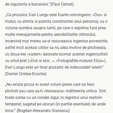
de siguranta a banalului.”(Paul Cernat)
„Ca prozator, Dan Lungu este foarte convingator. «Dur» si
matur, cu stiinta si putinta constructiei unui personaj, cu o
viziune sumbra asupra lumii, pe care o exprima fara prea
multe menajamente pentru sensibilitatile cititorului,
incercind mai mereu sa-si rasuceasca ingenios povestirile,
astfel incit acelasi cititor sa nu aiba motive de plictiseala,
cu doua-trei «caderi» datorate tocmai acestei ingeniozitati
cu orice pret («Eroi si eroi…», «Fotografiile matusii Eliza»),
Dan Lungu este un tinar prozator de indiscutabil talent.”
(Daniel Cristea-Enache)
„Nu exista proza in acest volum peste care sa treci
plictisit sau care sa-ti «trezeasca» indiferenta critica. Sint
toate scrise cu un condei sigur, in registrul unui realism
temperat, sagetat pe alocuri (in partile esentiale) de unde
lirice.” (Bogdan-Alexandru Stanescu)