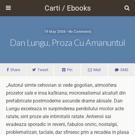
Carti / Ebooks
19 May 2008 • No Comments
Dan Lungu, Proza Cu Amanuntul
Share
Tweet
Pin
Mail
SMS
„Autorul simte cehovian si vede gogolian, atmosfera
prozelor sale e insa kafkiana; microrealismul alcatuit din
prefabricate postmoderne ascunde drame abisale. Dan
Lungu exceleaza in surprinderea penibilului micilor acte
ratate, sint proze ale intimitatii ratate. Antieroii sai
evadeaza sporadic in reverii, fabulos oniric, nostalgii,
problematizari, taclale, dar sfirsesc prin a recadea in plasa