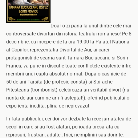
Doar o zi pana la unul dintre cele mai
controversate divorturi din istoria teatrului romanesc! Pe 8
decembrie, cu incepere de la ora 19.00 la Palatul National
al Copiilor, reprezentatia Divortul de Aur, ai carei
protagonisti de seama sunt Tamara Buciuceanu si Sorin
Francu, va pune in discutie toate conflictele existente intre
membrii unui cuplu absolut normal. Dupa o casnicie de
50 de ani Tarsita (de profesie corista) si Spirache
Pitesteanu (trombonist) celebreaza un veritabil divort (nu
nunta de aur cum ne-am fi asteptat!), oferind publicului o
experienta inedita, plina de neprevazut.
In fata publicului, cei doi vor dezbate la rece jumatatea de
secol in care si-au fost alaturi, perioada presarata cu
reprosuri, frustrari, adulter, frici, neimpliniri sau dorinte,