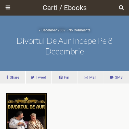
Carti / Ebooks
7 December 2009 • No Comments
Divortul De Aur Incepe Pe 8
Decembrie
Share
Tweet
Pin
Mail
SMS