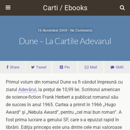
Carti / Ebooks
16 November 2009 • No Comments
Dune – La Cartile Adevarul
Share
Tweet
Pin
Mail
SMS
Primul volum din romanul Dune va fi vândut împreună cu
ziarul
Adevărul
, la preţul de 10,99 lei. Scriitorul american
de science-fiction Frank Herbert a publicat romanul său
de succes în anul 1965. Cartea a primit în 1966 „Hugo
Award“ şi „Nebula Award“, pentru „cel mai bun roman“. A
fost prima lucrare a genului SF, care s-a epuizat rapid în
librării. Ediţia princeps este una dintre cele mai valoroase