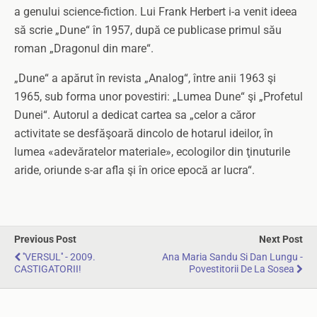
a genului science-fiction. Lui Frank Herbert i-a venit ideea
să scrie „Dune“ în 1957, după ce publicase primul său
roman „Dragonul din mare“.
„Dune“ a apărut în revista „Analog“, între anii 1963 şi
1965, sub forma unor povestiri: „Lumea Dune“ şi „Profetul
Dunei“. Autorul a dedicat cartea sa „celor a căror
activitate se desfăşoară dincolo de hotarul ideilor, în
lumea «adevăratelor materiale», ecologilor din ţinuturile
aride, oriunde s-ar afla şi în orice epocă ar lucra“.
Previous Post
Next Post
''VERSUL'' - 2009.
Ana Maria Sandu Si Dan Lungu -
CASTIGATORII!
Povestitorii De La Sosea