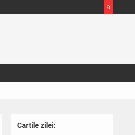
4-29
Expoziția Brâncuși de la Timișoara a atras peste
130.000 de vizitatori
Cartile zilei: