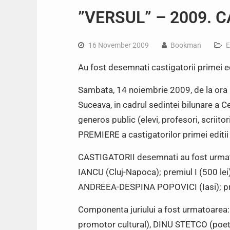
”VERSUL” – 2009. C
16 November 2009
Bookman
E
Au fost desemnati castigatorii primei ed
Sambata, 14 noiembrie 2009, de la ora 
Suceava, in cadrul sedintei bilunare a 
generos public (elevi, profesori, scriito
PREMIERE a castigatorilor primei editii
CASTIGATORII desemnati au fost urmato
IANCU (Cluj-Napoca); premiul I (500 lei)
ANDREEA-DESPINA POPOVICI (Iasi); prem
Componenta juriului a fost urmatoare
promotor cultural), DINU STETCO (poet