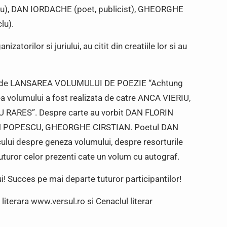
clu), DAN IORDACHE (poet, publicist), GHEORGHE
lu).
atorilor si juriului, au citit din creatiile lor si au
ata de LANSAREA VOLUMULUI DE POEZIE “Achtung
volumului a fost realizata de catre ANCA VIERIU,
RU RARES”. Despre carte au vorbit DAN FLORIN
 POPESCU, GHEORGHE CIRSTIAN. Poetul DAN
cului despre geneza volumului, despre resorturile
t tuturor celor prezenti cate un volum cu autograf.
lui! Succes pe mai departe tuturor participantilor!
literara www.versul.ro si Cenaclul literar