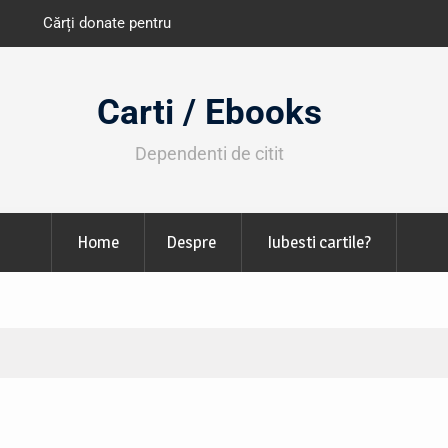
e învățământ din România
Libris organizează LIBfest în perioada 2
octombrie
Carti / Ebooks
Dependenti de citit
Home
Despre
Iubesti cartile?