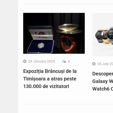
29 January 2024
0
26 July 2
Expoziția Brâncuși de la
Descope
Timișoara a atras peste
Galaxy W
130.000 de vizitatori
Watch6 C