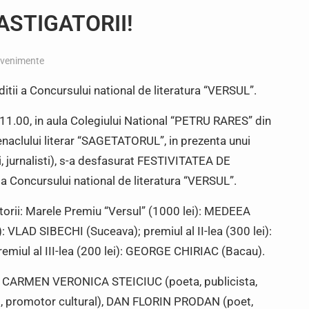
ASTIGATORII!
venimente
itii a Concursului national de literatura “VERSUL”.
11.00, in aula Colegiului National “PETRU RARES” din
Cenaclului literar “SAGETATORUL”, in prezenta unui
ri, jurnalisti), s-a desfasurat FESTIVITATEA DE
 a Concursului national de literatura “VERSUL”.
rii: Marele Premiu “Versul” (1000 lei): MEDEEA
: VLAD SIBECHI (Suceava); premiul al II-lea (300 lei):
iul al III-lea (200 lei): GEORGE CHIRIAC (Bacau).
a: CARMEN VERONICA STEICIUC (poeta, publicista,
, promotor cultural), DAN FLORIN PRODAN (poet,