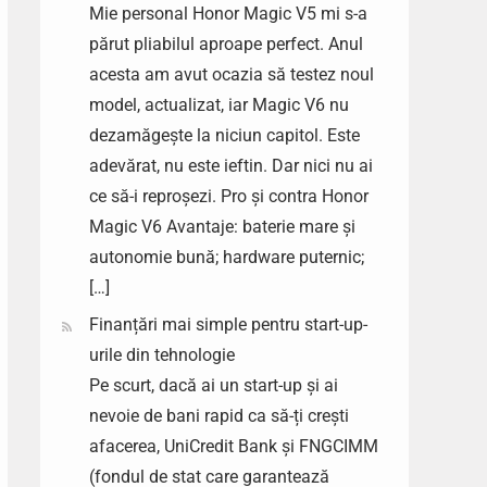
Mie personal Honor Magic V5 mi s-a
părut pliabilul aproape perfect. Anul
acesta am avut ocazia să testez noul
model, actualizat, iar Magic V6 nu
dezamăgește la niciun capitol. Este
adevărat, nu este ieftin. Dar nici nu ai
ce să-i reproșezi. Pro și contra Honor
Magic V6 Avantaje: baterie mare și
autonomie bună; hardware puternic;
[…]
Finanțări mai simple pentru start-up-
urile din tehnologie
Pe scurt, dacă ai un start-up și ai
nevoie de bani rapid ca să-ți crești
afacerea, UniCredit Bank și FNGCIMM
(fondul de stat care garantează