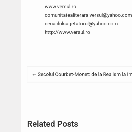
www.versul.ro
comunitatealiterara.versul@yahoo.com
cenaclulsagetatorul@yahoo.com
http://www.versul.ro
Post
Secolul Courbet-Monet: de la Realism la Im
navigation
Related Posts