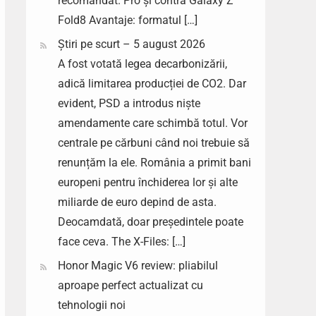
recomandat. Pro și contra Galaxy Z
Fold8 Avantaje: formatul […]
Știri pe scurt – 5 august 2026
A fost votată legea decarbonizării,
adică limitarea producției de CO2. Dar
evident, PSD a introdus niște
amendamente care schimbă totul. Vor
centrale pe cărbuni când noi trebuie să
renunțăm la ele. România a primit bani
europeni pentru închiderea lor și alte
miliarde de euro depind de asta.
Deocamdată, doar președintele poate
face ceva. The X-Files: […]
Honor Magic V6 review: pliabilul
aproape perfect actualizat cu
tehnologii noi