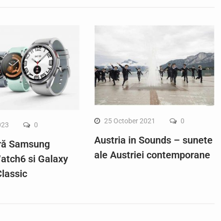
25 October 2021
0
023
0
Austria in Sounds – sunete
ră Samsung
ale Austriei contemporane
atch6 si Galaxy
lassic