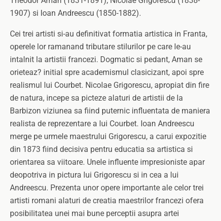
Theodor Aman (1831-1891), Nicolae Grigorescu (1838-
1907) si Ioan Andreescu (1850-1882).
Cei trei artisti si-au definitivat formatia artistica in Franta,
operele lor ramanand tributare stilurilor pe care le-au
intalnit la artistii francezi. Dogmatic si pedant, Aman se
orieteaz? initial spre academismul clasicizant, apoi spre
realismul lui Courbet. Nicolae Grigorescu, apropiat din fire
de natura, incepe sa picteze alaturi de artistii de la
Barbizon viziunea sa fiind puternic influentata de maniera
realista de reprezentare a lui Courbet. Ioan Andreescu
merge pe urmele maestrului Grigorescu, a carui expozitie
din 1873 fiind decisiva pentru educatia sa artistica si
orientarea sa viitoare. Unele influente impresioniste apar
deopotriva in pictura lui Grigorescu si in cea a lui
Andreescu. Prezenta unor opere importante ale celor trei
artisti romani alaturi de creatia maestrilor francezi ofera
posibilitatea unei mai bune perceptii asupra artei