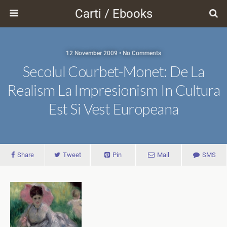
Carti / Ebooks
12 November 2009 • No Comments
Secolul Courbet-Monet: De La
Realism La Impresionism In Cultura
Est Si Vest Europeana
Share
Tweet
Pin
Mail
SMS