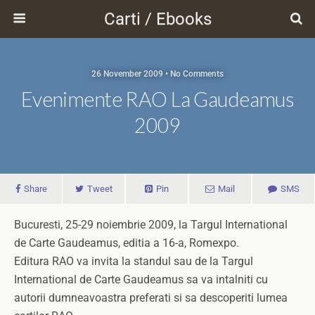
Carti / Ebooks
26 November 2009 • No Comments
Evenimente RAO La Gaudeamus
2009
Share
Tweet
Pin
Mail
SMS
Bucuresti, 25-29 noiembrie 2009, la Targul International
de Carte Gaudeamus, editia a 16-a, Romexpo.
Editura RAO va invita la standul sau de la Targul
International de Carte Gaudeamus sa va intalniti cu
autorii dumneavoastra preferati si sa descoperiti lumea