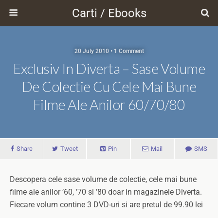
Carti / Ebooks
20 July 2010 • 1 Comment
Exclusiv In Diverta – Sase Volume
De Colectie Cu Cele Mai Bune
Filme Ale Anilor 60/70/80
Share
Tweet
Pin
Mail
SMS
Descopera cele sase volume de colectie, cele mai bune
filme ale anilor ’60, ’70 si ’80 doar in magazinele Diverta.
Fiecare volum contine 3 DVD-uri si are pretul de 99.90 lei