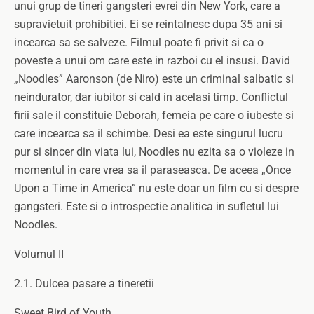
unui grup de tineri gangsteri evrei din New York, care a
supravietuit prohibitiei. Ei se reintalnesc dupa 35 ani si
incearca sa se salveze. Filmul poate fi privit si ca o
poveste a unui om care este in razboi cu el insusi. David
„Noodles” Aaronson (de Niro) este un criminal salbatic si
neindurator, dar iubitor si cald in acelasi timp. Conflictul
firii sale il constituie Deborah, femeia pe care o iubeste si
care incearca sa il schimbe. Desi ea este singurul lucru
pur si sincer din viata lui, Noodles nu ezita sa o violeze in
momentul in care vrea sa il paraseasca. De aceea „Once
Upon a Time in America” nu este doar un film cu si despre
gangsteri. Este si o introspectie analitica in sufletul lui
Noodles.
Volumul II
2.1. Dulcea pasare a tineretii
Sweet Bird of Youth