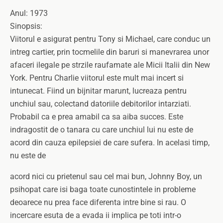
Anul: 1973
Sinopsis:
Viitorul e asigurat pentru Tony si Michael, care conduc un
intreg cartier, prin tocmelile din baruri si manevrarea unor
afaceri ilegale pe strzile raufamate ale Micii Italii din New
York. Pentru Charlie viitorul este mult mai incert si
intunecat. Fiind un bijnitar marunt, lucreaza pentru
unchiul sau, colectand datoriile debitorilor intarziati.
Probabil ca e prea amabil ca sa aiba succes. Este
indragostit de o tanara cu care unchiul lui nu este de
acord din cauza epilepsiei de care sufera. In acelasi timp,
nu este de
acord nici cu prietenul sau cel mai bun, Johnny Boy, un
psihopat care isi baga toate cunostintele in probleme
deoarece nu prea face diferenta intre bine si rau. O
incercare esuta de a evada ii implica pe toti intr-o