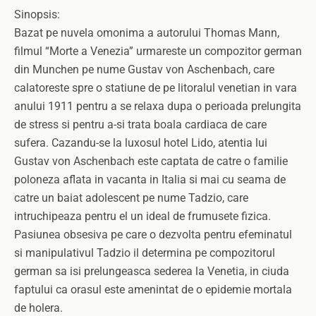
Sinopsis:
Bazat pe nuvela omonima a autorului Thomas Mann,
filmul “Morte a Venezia” urmareste un compozitor german
din Munchen pe nume Gustav von Aschenbach, care
calatoreste spre o statiune de pe litoralul venetian in vara
anului 1911 pentru a se relaxa dupa o perioada prelungita
de stress si pentru a-si trata boala cardiaca de care
sufera. Cazandu-se la luxosul hotel Lido, atentia lui
Gustav von Aschenbach este captata de catre o familie
poloneza aflata in vacanta in Italia si mai cu seama de
catre un baiat adolescent pe nume Tadzio, care
intruchipeaza pentru el un ideal de frumusete fizica.
Pasiunea obsesiva pe care o dezvolta pentru efeminatul
si manipulativul Tadzio il determina pe compozitorul
german sa isi prelungeasca sederea la Venetia, in ciuda
faptului ca orasul este amenintat de o epidemie mortala
de holera.