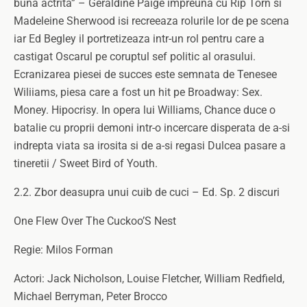
buna actrita” – Geraldine Paige impreuna cu Rip Torn si
Madeleine Sherwood isi recreeaza rolurile lor de pe scena
iar Ed Begley il portretizeaza intr-un rol pentru care a
castigat Oscarul pe coruptul sef politic al orasului.
Ecranizarea piesei de succes este semnata de Tenesee
Wiliiams, piesa care a fost un hit pe Broadway: Sex.
Money. Hipocrisy. In opera lui Williams, Chance duce o
batalie cu proprii demoni intr-o incercare disperata de a-si
indrepta viata sa irosita si de a-si regasi Dulcea pasare a
tineretii / Sweet Bird of Youth.
2.2. Zbor deasupra unui cuib de cuci – Ed. Sp. 2 discuri
One Flew Over The Cuckoo’S Nest
Regie: Milos Forman
Actori: Jack Nicholson, Louise Fletcher, William Redfield,
Michael Berryman, Peter Brocco