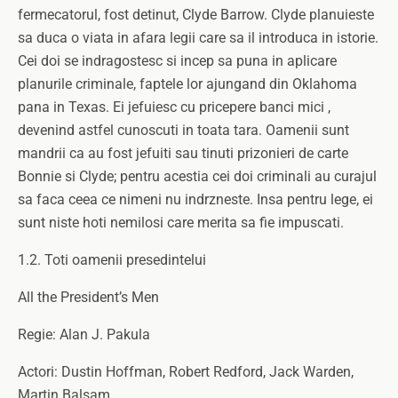
fermecatorul, fost detinut, Clyde Barrow. Clyde planuieste
sa duca o viata in afara legii care sa il introduca in istorie.
Cei doi se indragostesc si incep sa puna in aplicare
planurile criminale, faptele lor ajungand din Oklahoma
pana in Texas. Ei jefuiesc cu pricepere banci mici ,
devenind astfel cunoscuti in toata tara. Oamenii sunt
mandrii ca au fost jefuiti sau tinuti prizonieri de carte
Bonnie si Clyde; pentru acestia cei doi criminali au curajul
sa faca ceea ce nimeni nu indrzneste. Insa pentru lege, ei
sunt niste hoti nemilosi care merita sa fie impuscati.
1.2. Toti oamenii presedintelui
All the President’s Men
Regie: Alan J. Pakula
Actori: Dustin Hoffman, Robert Redford, Jack Warden,
Martin Balsam