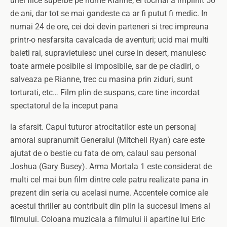
unei fiice superbe pe nume Rianne, el tocmai a implinit 50
de ani, dar tot se mai gandeste ca ar fi putut fi medic. In
numai 24 de ore, cei doi devin parteneri si trec impreuna
printr-o nesfarsita cavalcada de aventuri; ucid mai multi
baieti rai, supravietuiesc unei curse in desert, manuiesc
toate armele posibile si imposibile, sar de pe cladiri, o
salveaza pe Rianne, trec cu masina prin ziduri, sunt
torturati, etc… Film plin de suspans, care tine incordat
spectatorul de la inceput pana
la sfarsit. Capul tuturor atrocitatilor este un personaj
amoral supranumit Generalul (Mitchell Ryan) care este
ajutat de o bestie cu fata de om, calaul sau personal
Joshua (Gary Busey). Arma Mortala 1 este considerat de
multi cel mai bun film dintre cele patru realizate pana in
prezent din seria cu acelasi nume. Accentele comice ale
acestui thriller au contribuit din plin la succesul imens al
filmului. Coloana muzicala a filmului ii apartine lui Eric