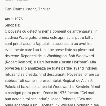
Gen: Drama, Istoric, Thriller
Anul: 1976
Sinopsis:
O poveste cu detectivi nemaipomenit de antrenanata. In
cladirea Watergate, lumina este aprinsa si patru talhari
sunt prinsi asupra faptului. In acea seara au avut loc
evenimente care l-au facut pe presedinte sa plece mai
devreme. Reporterii de la Washington, Bob Woodward
(Robert Redford) si Carl Berstein (Dustin Hoffman) afla
povestea si o analizeaza pe toate partile, avand indoieli,
refuzand sa creada, fiind descurajati. Povestea lor are ca
subiect Toti oamenii presedintelui. Regizat de Alan J.
Pakula si bazat pe cartea lui Woodward si Berstein, filmul
a castigat patru premii Oscar in 1976 (pentru “Cel mai
bun actor in rol secundar”/ Jason Robards, “Cea mai
buna adaptare a unui scenariu” / William Goldman, “Cea