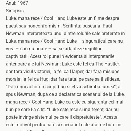
Anul: 1967
Sinopsis:
Luke, mana rece / Cool Hand Luke este un filme despre
pacat sau nonconformism. Sentinta: puscaria. Paul
Newman interpreteaza unul dintre rolurile sale preferate in
Luke, mana rece / Cool Hand Luke – singuraticul care nu
vrea – sau nu poate – sa se adapteze regulilor
captivitatii. Acest rol pune in evidenta si interpretarile
anterioare ale lui Newman: Luke este fel ca The Hustler,
dar fara visul victoriei, la fel ca Harper, dar fara misiune
morala, la fel ca Hud, dar fara tatal pe care sa il sfideze.
“Da-i unui actor un script bun si el va schimba lumea”, a
spus Newman, dupa ce a declarat ca scenariul de la Luke,
mana rece / Cool Hand Luke ca este cu siguranta cel mai
bun pe care l-a citit. “Luke este rece si indiferent, dar nu
poate invinge sistemul pe care il dispretuieste”. Acesta
este motivul pentru care si scenariul este atat de bun: co-