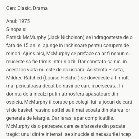
Gen: Clasic, Drama
Anul: 1975
Sinopsis:
Patrick McMurphy (Jack Nicholson) se indragosteste de o
fata de 15 ani si ajunge in inchisoare pentru corupere de
minori. Ajuns aici, McMurphy se preface ca ar fi nebun si
reuseste sa fie trimis intr-un azil. Dar constata ca nici in
acest loc viata nu este deloc usoara. Asistenta – sefa,
Mildred Ratched (Louise Fletcher) se dovedeste a fi mult
mai periculoasa decat bolnavii pe care ii persecuta. In
dorinta de a incalzi putin atmosfera apasatoare din
ospiciu, McMurphy ii corupe pe colegii lui la jocuri de carti
si de basket, reusind astfel sa ii mai scoata din starea lor
generala de letargie. Dar iarasi apar complicatiile.
McMurphy da o petrecere, care se sfarseste din pacate
tragic: unul dintre internati se sinucide si necazurile incep