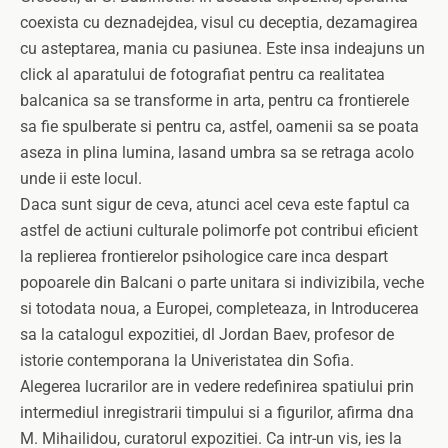
coexista cu deznadejdea, visul cu deceptia, dezamagirea
cu asteptarea, mania cu pasiunea. Este insa indeajuns un
click al aparatului de fotografiat pentru ca realitatea
balcanica sa se transforme in arta, pentru ca frontierele
sa fie spulberate si pentru ca, astfel, oamenii sa se poata
aseza in plina lumina, lasand umbra sa se retraga acolo
unde ii este locul.
Daca sunt sigur de ceva, atunci acel ceva este faptul ca
astfel de actiuni culturale polimorfe pot contribui eficient
la replierea frontierelor psihologice care inca despart
popoarele din Balcani o parte unitara si indivizibila, veche
si totodata noua, a Europei, completeaza, in Introducerea
sa la catalogul expozitiei, dl Jordan Baev, profesor de
istorie contemporana la Univeristatea din Sofia.
Alegerea lucrarilor are in vedere redefinirea spatiului prin
intermediul inregistrarii timpului si a figurilor, afirma dna
M. Mihailidou, curatorul expozitiei. Ca intr-un vis, ies la