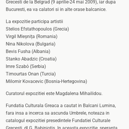
Grecesti de la Belgrad (9 aprilie-24 mai 2009), iar dupa
Bucuresti, ea va calatori si in alte orase balcanice.
La expozitie participa artistii
Stelios Efstathopoulos (Grecia)
Virgil Mleșnița (Romania)
Nina Nikolova (Bulgaria)
Bevis Fusha (Albania)
Stanko Abadzic (Croatia)
Imre Szabό (Serbia)
Timourtas Onan (Turcia)
Milomir Kovacevic (Bosnia-Hertegovina)
Curatorul expozitiei este Magdalena Mihailidou.
Fundatia Culturala Greaca a cautat in Balcani Lumina,
fara insa a incerca sa ascunda Umbrele, noteaza in
catalogul expozitiei presedintele Fundatiei Culturale
Grecesti, dl G. Babiniotis. In aceasta expozitie, speranta