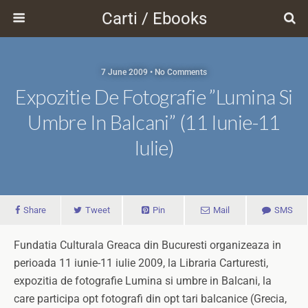
Carti / Ebooks
7 June 2009 • No Comments
Expozitie De Fotografie ”Lumina Si
Umbre In Balcani” (11 Iunie-11
Iulie)
Share
Tweet
Pin
Mail
SMS
Fundatia Culturala Greaca din Bucuresti organizeaza in
perioada 11 iunie-11 iulie 2009, la Libraria Carturesti,
expozitia de fotografie Lumina si umbre in Balcani, la
care participa opt fotografi din opt tari balcanice (Grecia,