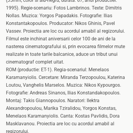
(35mm, color si alb-negru, durata: 67, anul productiei:
1995). Regie-scenariu: Fotos Lambrinos. Texte: Dimitris
Nollas. Muzica: Yorgos Papadakis. Fotografie: Ilias
Konstantakopoulos. Producator: Nikos Ghinis, Pavel
Vassev. Proiectia are loc cu acordul amabil al regizorului.
Filmul este inchinat aniversarii celor 100 de ani de la
nasterea cinematografului si, prin evocarea filmelor mute
realizate in toate tarile balcanice, aduce un tribut unui
cinematograf complet uitat.
ROM (productie: ET-1). Regia-scenariul: Menelaos
Karamanyiolis. Cercetare: Miranda Terzopoulou, Katerina
Loutou, Vanghelis Marselos. Muzica: Nikos Kypourgos.
Fotografie: Andreas Sinanos, Ilias Konstandakopoulos.
Montaj: Takis Giannopoulos. Naratori: Ilektra
Alexandropoulou, Marika Tziralidou, Yorgos Konstas,
Menelaos Karamanyiolis. Canta: Kostas Pavlidis, Dora
Masklavanou. Proiectia are loc cu acordul amabil al
regizorului.