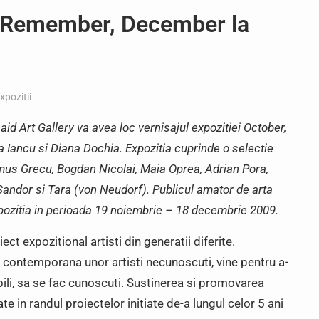
, Remember, December la
xpozitii
aid Art Gallery va avea loc vernisajul expozitiei October,
Iancu si Diana Dochia. Expozitia cuprinde o selectie
mus Grecu, Bogdan Nicolai, Maia Oprea, Adrian Pora,
andor si Tara (von Neudorf). Publicul amator de arta
pozitia in perioada 19 noiembrie – 18 decembrie 2009.
ect expozitional artisti din generatii diferite.
 contemporana unor artisti necunoscuti, vine pentru a-
ibili, sa se fac cunoscuti. Sustinerea si promovarea
ate in randul proiectelor initiate de-a lungul celor 5 ani