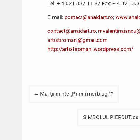
Tel: + 4 021 337 11 87 Fax: + 4 021 33
E-mail:
contact@anaidart.ro
;
www.anaid
contact@anaidart.ro
,
mvalentinaiancu
artistiromani@gmail.com
http://artistiromani.wordpress.com/
Post
Mai ţii minte „Primii mei blugi“?
navigation
SIMBOLUL PIERDUT, cel m