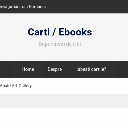
e învățământ din România
Libris organizează LIBfest în perioada 2
octombrie
Carti / Ebooks
Dependenti de citit
Home
Despre
Iubesti cartile?
Anaid Art Gallery