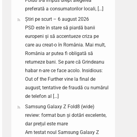
Fold8 s-a impus drept alegerea
preferată a consumatorilor locali, […]
Știri pe scurt – 6 august 2026
PSD este în stare să piardă banii
europeni și să accentueze criza pe
care au creat-o în România. Mai mult,
România ar putea fi obligată să
returneze bani. Se pare că Grindeanu
habar n-are ce face acolo. Insidious:
Out of the Further vine la final de
august; tentative de fraudă cu numărul
de telefon al […]
Samsung Galaxy Z Fold8 (wide)
review: format bun și dotări excelente,
dar prețul este mare
Am testat noul Samsung Galaxy Z