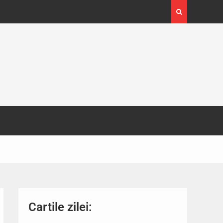
4-29
Expoziția Brâncuși de la Timișoara a atras peste
130.000 de vizitatori
Cartile zilei: