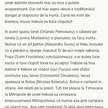
unde datinile stravechi mai au inca o putere
acaparatoare. Dar cel mai aspru obicei e traditionalul
dangat al clopotului de la nunta. Cand ies mirii din
biserica, musai trebuie sa bata clopotul!
In acest spatiu Ionel (Orlando Petriceanu) o iubeste pe
Ionela (Lavinia Munteanu) si planuiesc sa faca nunta.
Numai ca un alt petitor (Alexandru Suciu) al fetei, inciudat
ca a pierdut-o, sparge clopotul! Si de-aici ncepe nebunia.
Popa (Sorin Fruntelata) concluzioneaza: s-ar putea face
nunta si fara clopot! Ionel nu accepta! Trebuie sa tina
datina! Ii trebuie un clopot nou! Flacaul cere sfatul
unchiului sau, Ianas (Constantin Dinulescu). Ianas
apeleaza la Botos (Nicolae Botezatu). Botos e cantaret in
strana. Are relatii pe la preoti. Toti trei pleaca la Timisoara
la Mitropolie de unde trebuie sa cerseasca
binecuvantarea Mitropolitului, ca numai asa poti cumpara
un clopot nou. Asa cere randuiala! Si-abia apoi merg pana