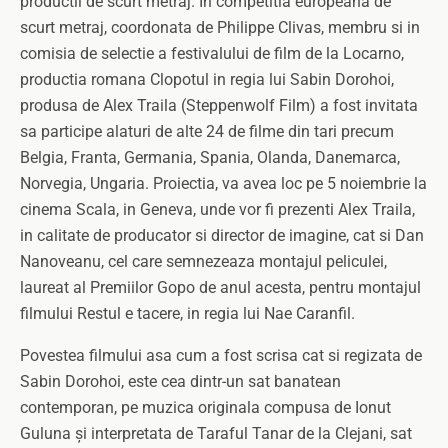
productii de scurt metraj. In competitia europeana de
scurt metraj, coordonata de Philippe Clivas, membru si in
comisia de selectie a festivalului de film de la Locarno,
productia romana Clopotul in regia lui Sabin Dorohoi,
produsa de Alex Traila (Steppenwolf Film) a fost invitata
sa participe alaturi de alte 24 de filme din tari precum
Belgia, Franta, Germania, Spania, Olanda, Danemarca,
Norvegia, Ungaria.
Proiectia, va avea loc pe 5 noiembrie la
cinema Scala, in Geneva, unde vor fi prezenti Alex Traila,
in calitate de producator si director de imagine, cat si Dan
Nanoveanu, cel care semnezeaza montajul peliculei,
laureat al Premiilor Gopo de anul acesta, pentru montajul
filmului Restul e tacere, in regia lui Nae Caranfil.
Povestea filmului asa cum a fost scrisa cat si regizata de
Sabin Dorohoi, este cea dintr-un sat banatean
contemporan, pe muzica originala compusa de Ionut
Guluna și interpretata de Taraful Tanar de la Clejani, sat