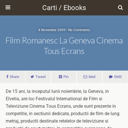
Carti / Ebooks
4 November 2009 • No Comments
Film Romanesc La Geneva Cinema
Tous Ecrans
Share
Tweet
Pin
Mail
SMS
De 15 ani, la inceputul lunii noiembrie, la Geneva, in
Elvetia, are loc Festivalul International de Film si
Televiziune Cinema Tous Ecrans, unde sunt prezente in
competitie, in sectiunii dedicate, productii de film de lung
metraj, productii destinate retelelor de televiziune si