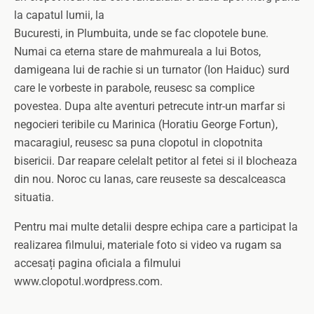
la capatul lumii, la
Bucuresti, in Plumbuita, unde se fac clopotele bune.
Numai ca eterna stare de mahmureala a lui Botos,
damigeana lui de rachie si un turnator (Ion Haiduc) surd
care le vorbeste in parabole, reusesc sa complice
povestea. Dupa alte aventuri petrecute intr-un marfar si
negocieri teribile cu Marinica (Horatiu George Fortun),
macaragiul, reusesc sa puna clopotul in clopotnita
bisericii. Dar reapare celelalt petitor al fetei si il blocheaza
din nou. Noroc cu Ianas, care reuseste sa descalceasca
situatia.
Pentru mai multe detalii despre echipa care a participat la
realizarea filmului, materiale foto si video va rugam sa
accesați pagina oficiala a filmului
www.clopotul.wordpress.com.