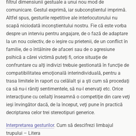
filtrul dimensiunii gestuale a unui nou mod de
comunicare. Gestul exprimă, iar subconştientul imprimă.
Altfel spus, gesturile repetitive ale interlocutorului nu
scapă niciodată inconştientului nostru. Fie că este vorba
despre un interviu pentru angajare, de o fază de adaptare
la un nou colectiv, de o ieşire cu prietenii, de un conflict în
familie, de o întâlnire de afaceri sau de o agresiune
psihică a cărei victimă puteţi fi, orice situaţie de
confruntare cu alţi indivizi trebuie gestionată în funcţie de
compatibilitatea emoţională interindividuală, pentru a
trasa limitele în raport cu celălalt şi a şti cum să procedaţi
ca să nu-i răniţi sentimentele, să nu-l enervaţi etc. Orice
interacţiune cu ceilalţi înseamnă o competiţie din care veţi
ieşi învingător dacă, de la început, veţi pune în practică
decriptarea celor trei stereotipuri generice.
Interpretarea gesturilor
. Cum să descifrezi limbajul
trupului – Litera