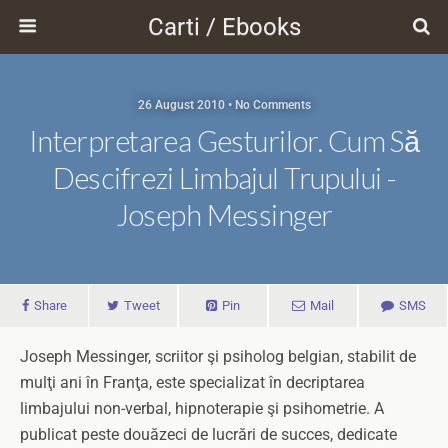
Carti / Ebooks
26 August 2010 • No Comments
Interpretarea Gesturilor. Cum Să
Descifrezi Limbajul Trupului -
Joseph Messinger
Share
Tweet
Pin
Mail
SMS
Joseph Messinger, scriitor şi psiholog belgian, stabilit de
mulţi ani în Franţa, este specializat în decriptarea
limbajului non-verbal, hipnoterapie şi psihometrie. A
publicat peste douăzeci de lucrări de succes, dedicate