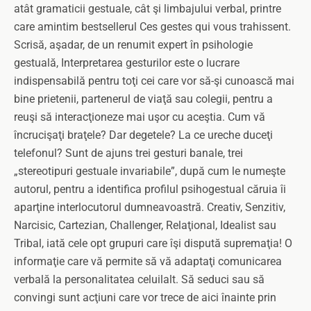
atât gramaticii gestuale, cât şi limbajului verbal, printre
care amintim bestsellerul Ces gestes qui vous trahissent.
Scrisă, aşadar, de un renumit expert în psihologie
gestuală, Interpretarea gesturilor este o lucrare
indispensabilă pentru toţi cei care vor să-şi cunoască mai
bine prietenii, partenerul de viaţă sau colegii, pentru a
reuşi să interacţioneze mai uşor cu aceştia.
Cum vă
încrucişaţi braţele? Dar degetele? La ce ureche duceţi
telefonul? Sunt de ajuns trei gesturi banale, trei
„stereotipuri gestuale invariabile”, după cum le numeşte
autorul, pentru a identifica profilul psihogestual căruia îi
aparţine interlocutorul dumneavoastră. Creativ, Senzitiv,
Narcisic, Cartezian, Challenger, Relaţional, Idealist sau
Tribal, iată cele opt grupuri care îşi dispută supremaţia! O
informaţie care vă permite să vă adaptaţi comunicarea
verbală la personalitatea celuilalt. Să seduci sau să
convingi sunt acţiuni care vor trece de aici înainte prin