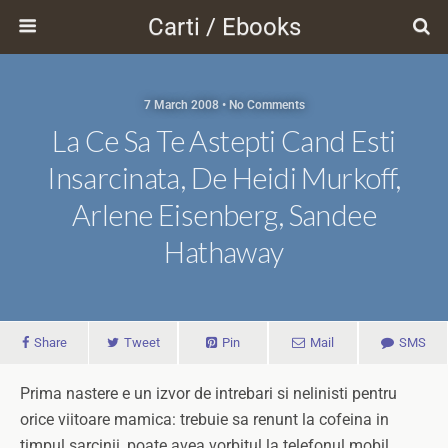
Carti / Ebooks
7 March 2008 • No Comments
La Ce Sa Te Astepti Cand Esti
Insarcinata, De Heidi Murkoff,
Arlene Eisenberg, Sandee
Hathaway
Share
Tweet
Pin
Mail
SMS
Prima nastere e un izvor de intrebari si nelinisti pentru
orice viitoare mamica: trebuie sa renunt la cofeina in
timpul sarcinii, poate avea vorbitul la telefonul mobil