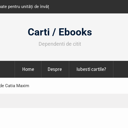
e învățământ din România
Libris organizează LIBfest în perioada 2
octombrie
Carti / Ebooks
Dependenti de citit
Home
Despre
Iubesti cartile?
 de Catia Maxim