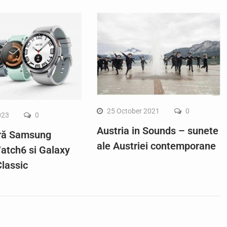
25 October 2021
0
023
0
Austria in Sounds – sunete
ră Samsung
ale Austriei contemporane
atch6 si Galaxy
lassic