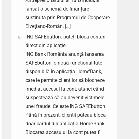
Antreprenoriatului și Turismului, a
lansat o schemă de finanțare
susținută prin Programul de Cooperare
Elvețiano-Român, […]
ING SAFEbutton: puteți bloca conturi
direct din aplicație
ING Bank România anunță lansarea
SAFEbutton, o nouă funcționalitate
disponibilă în aplicația Home’Bank,
care le permite clienților să blocheze
imediat accesul la cont, atunci când
suspectează că au devenit victimele
unei fraude. Ce este ING SAFEbutton
Până în prezent, clienții puteau bloca
doar cardul din aplicația Home’Bank.
Blocarea accesului la cont putea fi