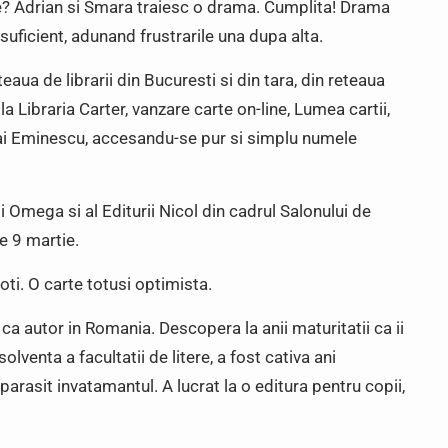
ze? Adrian si Smara traiesc o drama. Cumplita! Drama
suficient, adunand frustrarile una dupa alta.
eaua de librarii din Bucuresti si din tara, din reteaua
a Libraria Carter, vanzare carte on-line, Lumea cartii,
ihai Eminescu, accesandu-se pur si simplu numele
i Omega si al Editurii Nicol din cadrul Salonului de
e 9 martie.
ti. O carte totusi optimista.
a autor in Romania. Descopera la anii maturitatii ca ii
lventa a facultatii de litere, a fost cativa ani
rasit invatamantul. A lucrat la o editura pentru copii,