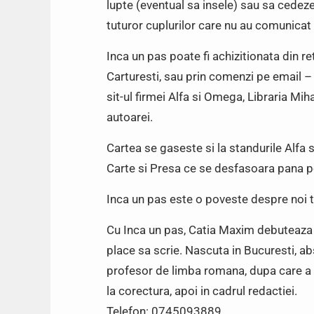
lupte (eventual sa insele) sau sa cede
tuturor cuplurilor care nu au comunicat 
Inca un pas poate fi achizitionata din ret
Carturesti, sau prin comenzi pe email – l
sit-ul firmei Alfa si Omega, Libraria M
autoarei.
Cartea se gaseste si la standurile Alfa s
Carte si Presa ce se desfasoara pana p
Inca un pas este o poveste despre noi to
Cu Inca un pas, Catia Maxim debuteaza c
place sa scrie. Nascuta in Bucuresti, abso
profesor de limba romana, dupa care a pa
la corectura, apoi in cadrul redactiei.
Telefon: 0745093889