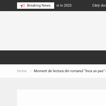
e au citit românii în 2023
Breaking News
Cărți donate pentru unități d
Skip
to
content
Home
Moment de lectura din romanul “Inca un pas”