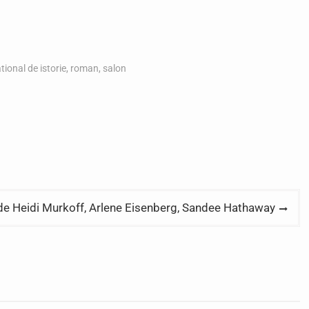
ional de istorie
,
roman
,
salon
, de Heidi Murkoff, Arlene Eisenberg, Sandee Hathaway