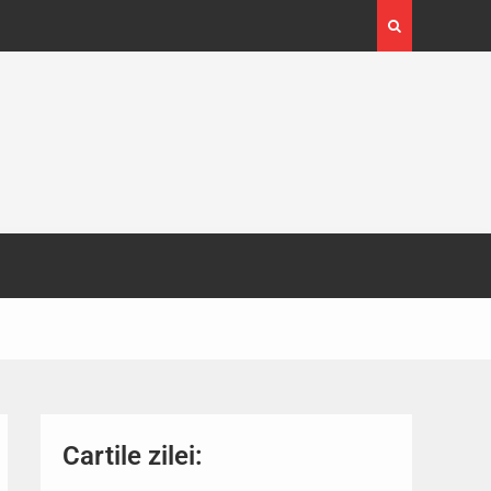
4-29
Expoziția Brâncuși de la Timișoara a atras peste
130.000 de vizitatori
Cartile zilei: