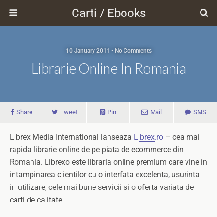
Carti / Ebooks
10 January 2011 • No Comments
Librarie Online In Romania
Share
Tweet
Pin
Mail
SMS
Librex Media International lanseaza
Librex.ro
– cea mai
rapida librarie online de pe piata de ecommerce din
Romania. Librexo este libraria online premium care vine in
intampinarea clientilor cu o interfata excelenta, usurinta
in utilizare, cele mai bune servicii si o oferta variata de
carti de calitate.