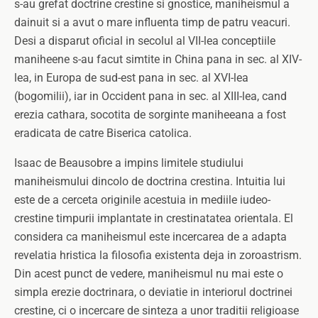
s-au grefat doctrine crestine si gnostice, maniheismul a
dainuit si a avut o mare influenta timp de patru veacuri.
Desi a disparut oficial in secolul al VII-lea conceptiile
maniheene s-au facut simtite in China pana in sec. al XIV-
lea, in Europa de sud-est pana in sec. al XVI-lea
(bogomilii), iar in Occident pana in sec. al XIII-lea, cand
erezia cathara, socotita de sorginte maniheeana a fost
eradicata de catre Biserica catolica.
Isaac de Beausobre a impins limitele studiului
maniheismului dincolo de doctrina crestina. Intuitia lui
este de a cerceta originile acestuia in mediile iudeo-
crestine timpurii implantate in crestinatatea orientala. El
considera ca maniheismul este incercarea de a adapta
revelatia hristica la filosofia existenta deja in zoroastrism.
Din acest punct de vedere, maniheismul nu mai este o
simpla erezie doctrinara, o deviatie in interiorul doctrinei
crestine, ci o incercare de sinteza a unor traditii religioase