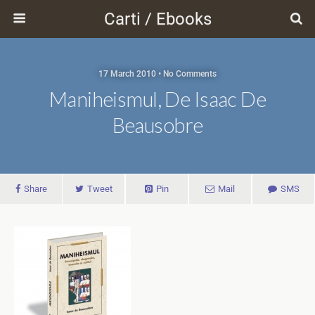
Carti / Ebooks
17 March 2010 • No Comments
Maniheismul, De Isaac De
Beausobre
Share
Tweet
Pin
Mail
SMS