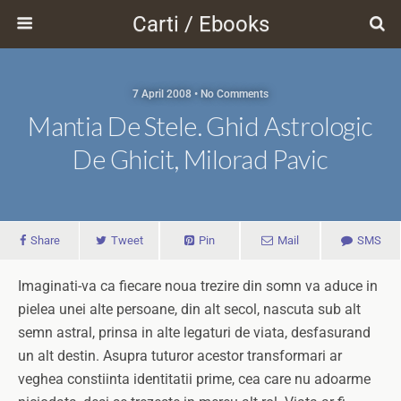
Carti / Ebooks
7 April 2008 • No Comments
Mantia De Stele. Ghid Astrologic
De Ghicit, Milorad Pavic
Share
Tweet
Pin
Mail
SMS
Imaginati-va ca fiecare noua trezire din somn va aduce in
pielea unei alte persoane, din alt secol, nascuta sub alt
semn astral, prinsa in alte legaturi de viata, desfasurand
un alt destin. Asupra tuturor acestor transformari ar
veghea constiinta identitatii prime, cea care nu adoarme