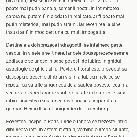
niciodata, desi se trezeste in mereu alt rol. Viata ar fi
poate mai putin banala, semenii nostri, in intimitatea
carora nu putem fi niciodata in realitate, ar fi poate mai
putin misteriosi, mai putin straini, iar revenirea la sine
insusi ar fi in mod cert una cu mult imbogatita.
Destinele a doisprezece indragostiti se intalnesc peste
veacuri in visele unei tinere, iar cele douasprezece semne
zodiacale se unesc in sase povesti de iubire. In ghidul
astrologic de ghicit al lui Pavic, cititorul este provocat sa
descopere trecerile dintr-un vis in altul, semnele ce se
repeta, ca sa afle singur cea de-a saptea poveste, cea mai
veche, ale carei farame sunt presarate in toate cele sase
iubiri: povestea casatoriei misterioase a imparatului
german Henric II si a Cunigundei de Luxemburg.
Povestea incepe la Paris, unde o tanara se trezeste intr-o
dimineata intr-un asternut strain, vorbind o limba ciudata,