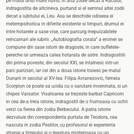
pe malul unui mare fluviu, in alta zodie decat a Racului,
indragostita de altcineva, purtand si el semnul altei zodii
decat a iubitului ei, Leu. Asa se deschide odiseea ei
metempsihotica in diferite existente si timpuri, drumul ei
intre hotarele a sase vise, care parcurg inepuizabilele
reincarnari ale iubirii. „Autobiografia corala” a eroinei se
compune din sase istorii de dragoste, in care sufletele-
pereche isi urmeaza calea hotarata de astre. Indragostitii
din prima poveste, din secolul XXI, se intalnesc intr-un
parc parizian, iar cei din a doua istorie traiesc pe malul
Dunarii in secolul al XV-lea: Filipa Avranezovic, femeia
Scorpion ce poate sa ucida cu o sarutare inveninata, si un
chipes Varsator. Visatoarea se trezeste barbat Capricorn
in cea de-a treia istorie, indragostit de o frumoasa cu ochii
verzi ca fierea din zodia Berbecului. A patra istorie
dezvaluie din corespondenta purtata de Teodora, cea
nascuta in zodia Pestilor, cu profesorul ei experienta
stranie a timpului si o legatura misterioasa cu un