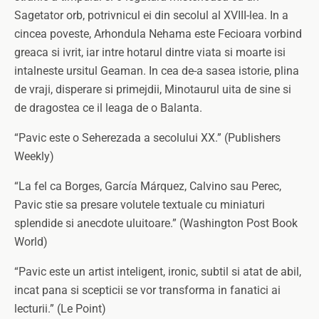
Sagetator orb, potrivnicul ei din secolul al XVIII-lea. In a
cincea poveste, Arhondula Nehama este Fecioara vorbind
greaca si ivrit, iar intre hotarul dintre viata si moarte isi
intalneste ursitul Geaman. In cea de-a sasea istorie, plina
de vraji, disperare si primejdii, Minotaurul uita de sine si
de dragostea ce il leaga de o Balanta.
“Pavic este o Seherezada a secolului XX.” (Publishers
Weekly)
“La fel ca Borges, García Márquez, Calvino sau Perec,
Pavic stie sa presare volutele textuale cu miniaturi
splendide si anecdote uluitoare.” (Washington Post Book
World)
“Pavic este un artist inteligent, ironic, subtil si atat de abil,
incat pana si scepticii se vor transforma in fanatici ai
lecturii.” (Le Point)