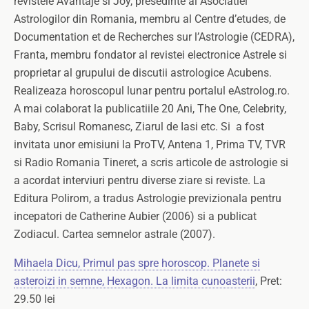
revistele Avantaje si Joy, presedinte al Asociatiei
Astrologilor din Romania, membru al Centre d’etudes, de
Documentation et de Recherches sur l’Astrologie (CEDRA),
Franta, membru fondator al revistei electronice Astrele si
proprietar al grupului de discutii astrologice Acubens.
Realizeaza horoscopul lunar pentru portalul eAstrolog.ro.
A mai colaborat la publicatiile 20 Ani, The One, Celebrity,
Baby, Scrisul Romanesc, Ziarul de Iasi etc. Si a fost
invitata unor emisiuni la ProTV, Antena 1, Prima TV, TVR
si Radio Romania Tineret, a scris articole de astrologie si
a acordat interviuri pentru diverse ziare si reviste. La
Editura Polirom, a tradus Astrologie previzionala pentru
incepatori de Catherine Aubier (2006) si a publicat
Zodiacul. Cartea semnelor astrale (2007).
Mihaela Dicu, Primul pas spre horoscop. Planete si
asteroizi in semne, Hexagon. La limita cunoasterii
, Pret:
29.50 lei