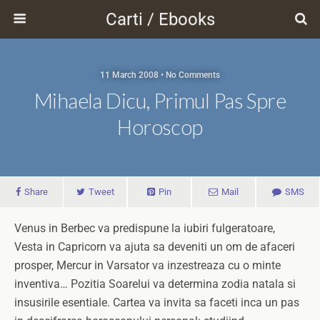
Carti / Ebooks
11 March 2008 • No Comments
Mihaela Dicu, Primul Pas Spre
Horoscop
Share
Tweet
Pin
Mail
SMS
Venus in Berbec va predispune la iubiri fulgeratoare,
Vesta in Capricorn va ajuta sa deveniti un om de afaceri
prosper, Mercur in Varsator va inzestreaza cu o minte
inventiva… Pozitia Soarelui va determina zodia natala si
insusirile esentiale. Cartea va invita sa faceti inca un pas