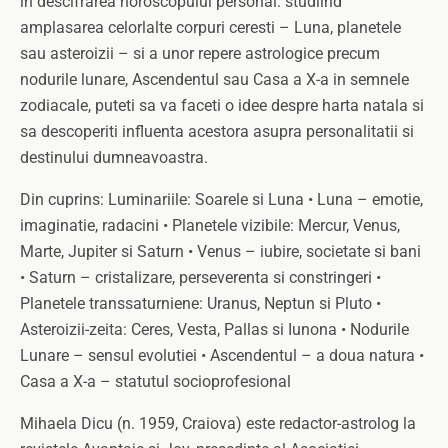
in descifrarea horoscopului personal: studiind
amplasarea celorlalte corpuri ceresti – Luna, planetele
sau asteroizii – si a unor repere astrologice precum
nodurile lunare, Ascendentul sau Casa a X-a in semnele
zodiacale, puteti sa va faceti o idee despre harta natala si
sa descoperiti influenta acestora asupra personalitatii si
destinului dumneavoastra.
Din cuprins: Luminariile: Soarele si Luna • Luna – emotie,
imaginatie, radacini • Planetele vizibile: Mercur, Venus,
Marte, Jupiter si Saturn • Venus – iubire, societate si bani
• Saturn – cristalizare, perseverenta si constringeri •
Planetele transsaturniene: Uranus, Neptun si Pluto •
Asteroizii-zeita: Ceres, Vesta, Pallas si Iunona • Nodurile
Lunare – sensul evolutiei • Ascendentul – a doua natura •
Casa a X-a – statutul socioprofesional
Mihaela Dicu (n. 1959, Craiova) este redactor-astrolog la