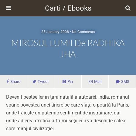
Carti / Ebooks
25 January 2008 • No Comments
MIROSUL LUMII De RADHIKA
JHA
Share
Tweet
Pin
Mail
SMS
Devenit bestseller în ţara natală a autoarei, India, romanul
spune povestea unei tinere pe care viaţa o poartă la Paris,
unde trăieşte un puternic sentiment de înstrăinare, dar
unde adierea exotică a frumuseţii ei îi va deschide calea
spre mirajul civilizaţiei.