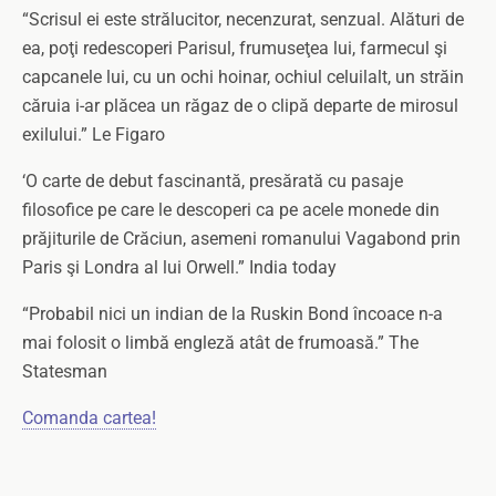
“Scrisul ei este strălucitor, necenzurat, senzual. Alături de
ea, poţi redescoperi Parisul, frumuseţea lui, farmecul şi
capcanele lui, cu un ochi hoinar, ochiul celuilalt, un străin
căruia i-ar plăcea un răgaz de o clipă departe de mirosul
exilului.” Le Figaro
‘O carte de debut fascinantă, presărată cu pasaje
filosofice pe care le descoperi ca pe acele monede din
prăjiturile de Crăciun, asemeni romanului Vagabond prin
Paris şi Londra al lui Orwell.” India today
“Probabil nici un indian de la Ruskin Bond încoace n-a
mai folosit o limbă engleză atât de frumoasă.” The
Statesman
Comanda cartea!