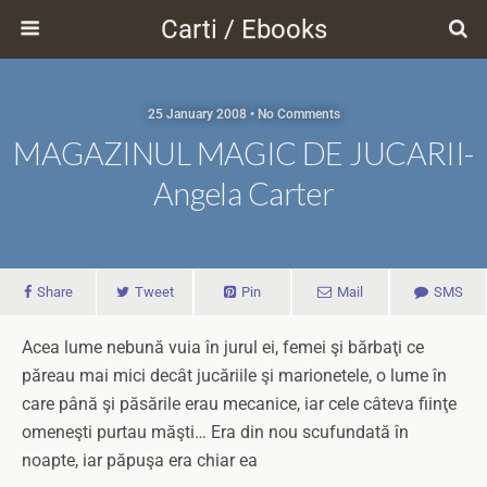
Carti / Ebooks
25 January 2008 • No Comments
MAGAZINUL MAGIC DE JUCARII-
Angela Carter
Share
Tweet
Pin
Mail
SMS
Acea lume nebună vuia în jurul ei, femei şi bărbaţi ce
păreau mai mici decât jucăriile şi marionetele, o lume în
care până şi păsările erau mecanice, iar cele câteva fiinţe
omeneşti purtau măşti… Era din nou scufundată în
noapte, iar păpuşa era chiar ea