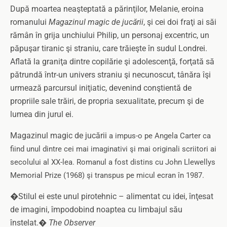
După moartea neaşteptată a părinţilor, Melanie, eroina
romanului
Magazinul magic de jucării
,
şi cei doi fraţi ai săi
rămân în grija unchiului Philip, un personaj excentric, un
păpuşar tiranic şi straniu, care trăieşte în sudul Londrei.
Aflată la graniţa dintre copilărie şi adolescenţă, forţată să
pătrundă într-un univers straniu şi necunoscut, tânăra îşi
urmează parcursul iniţiatic, devenind conştientă de
propriile sale trăiri, de propria sexualitate, precum şi de
lumea din jurul ei.
Magazinul magic de jucării
a impus-o pe Angela Carter ca
fiind unul dintre cei mai imaginativi şi mai originali scriitori ai
secolului al XX-lea. Romanul a fost distins cu John Llewellys
Memorial Prize (1968) şi transpus pe micul ecran în 1987.
�Stilul ei este unul pirotehnic – alimentat cu idei, înţesat
de imagini, împodobind noaptea cu limbajul său
înstelat.�
The Observer