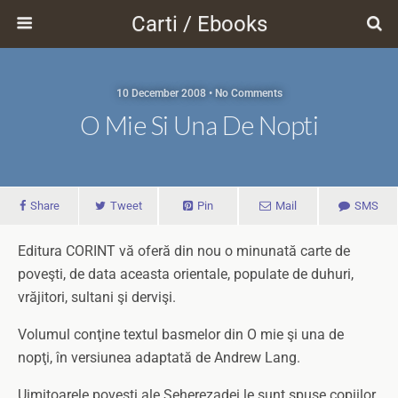
Carti / Ebooks
10 December 2008 • No Comments
O Mie Si Una De Nopti
Share
Tweet
Pin
Mail
SMS
Editura CORINT vă oferă din nou o minunată carte de
poveşti, de data aceasta orientale, populate de duhuri,
vrăjitori, sultani şi dervişi.
Volumul conţine textul basmelor din O mie şi una de
nopţi, în versiunea adaptată de Andrew Lang.
Uimitoarele poveşti ale Şeherezadei le sunt spuse copiilor