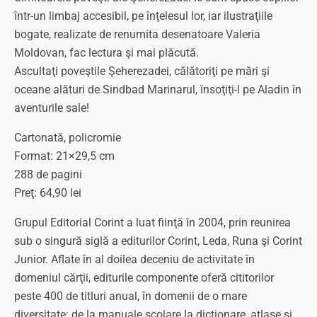
într-un limbaj accesibil, pe înţelesul lor, iar ilustraţiile
bogate, realizate de renumita desenatoare Valeria
Moldovan, fac lectura şi mai plăcută.
Ascultaţi poveştile Şeherezadei, călătoriţi pe mări şi
oceane alături de Sindbad Marinarul, însoţiţi-l pe Aladin în
aventurile sale!
Cartonată, policromie
Format: 21×29,5 cm
288 de pagini
Preţ: 64,90 lei
Grupul Editorial Corint a luat fiinţă în 2004, prin reunirea
sub o singură siglă a editurilor Corint, Leda, Runa şi Corint
Junior. Aflate în al doilea deceniu de activitate în
domeniul cărţii, editurile componente oferă cititorilor
peste 400 de titluri anual, în domenii de o mare
diversitate: de la manuale şcolare la dicţionare, atlase şi