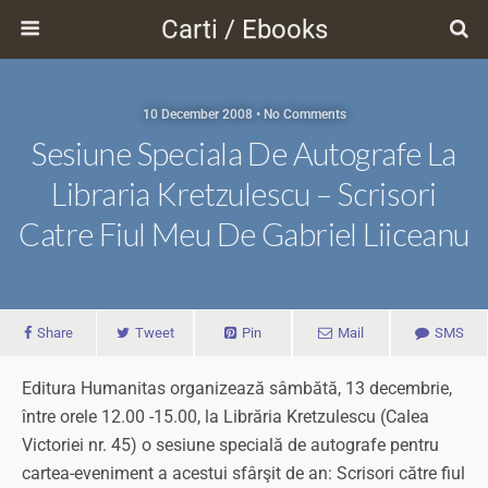
Carti / Ebooks
10 December 2008 • No Comments
Sesiune Speciala De Autografe La
Libraria Kretzulescu – Scrisori
Catre Fiul Meu De Gabriel Liiceanu
Share
Tweet
Pin
Mail
SMS
Editura Humanitas organizează sâmbătă, 13 decembrie,
între orele 12.00 -15.00, la Librăria Kretzulescu (Calea
Victoriei nr. 45) o sesiune specială de autografe pentru
cartea-eveniment a acestui sfârşit de an: Scrisori către fiul