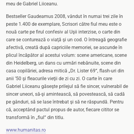
meu de Gabriel Liiceanu.
Bestseller Gaudeamus 2008, vândut în numai trei zile în
peste 1.400 de exemplare, Scrisori către fiul meu este o
nouă carte pe firul confesiv al Uşii interzise, o carte din
care se conturează o viaţă şi un cod. O întreagă geografie
afectivă, creată după capriciile memoriei, se ascunde în
plicul încăpător al acestui volum: scene americane, scene
din Heidelberg, un dans cu urmări nebănuite, scene din
casa copilăriei, adresa mitică „Dr. Lister 69“, flash-uri din
anii ’50 şi fleacurile vieţii de zi cu zi. O carte în care
Gabriel Liiceanu găseşte prilejul să fie sincer, vulnerabil de
sincer uneori, să-şi amintească, să povestească, să cadă
pe gânduri, să se lase întrebat şi să ne răspundă. Pentru
că, acceptând pactul propus de autor, fiecare cititor se
transformă în „fiul“ din titlu.
www.humanitas.ro