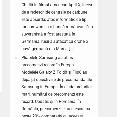
Chirilă în filmul american April X; ideea
de a redeschide centrale pe cărbune
este absurdă; atac informatic de tip
ransomware la o bancă românească; o
suveranistă a fost arestată în
Germania; rușii au atacat cu drone o
navă germană din Marea […]
Pliabilele Samsung au atins
precomenzi record în Europa
Modelele Galaxy Z Fold8 și Flip8 au
depășit obiectivele de precomandă ale
Samsung în Europa. În ciuda prețurilor
mari, numărul de precomenzi este
record. Update: și în România. În
România, precomenzile au crescut cu
peste 20% comparativ cu aceeași