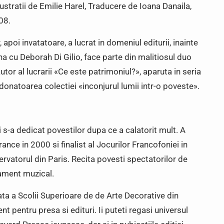
lustratii de Emilie Harel, Traducere de Ioana Danaila,
08.
 apoi invatatoare, a lucrat in domeniul editurii, inainte
a cu Deborah Di Gilio, face parte din malitiosul duo
utor al lucrarii «Ce este patrimoniul?», aparuta in seria
rdonatoarea colectiei «inconjurul lumii intr-o poveste».
 s-a dedicat povestilor dupa ce a calatorit mult. A
rance in 2000 si finalist al Jocurilor Francofoniei in
rvatorul din Paris. Recita povesti spectatorilor de
ament muzical.
iata a Scolii Superioare de de Arte Decorative din
t pentru presa si edituri. Ii puteti regasi universul