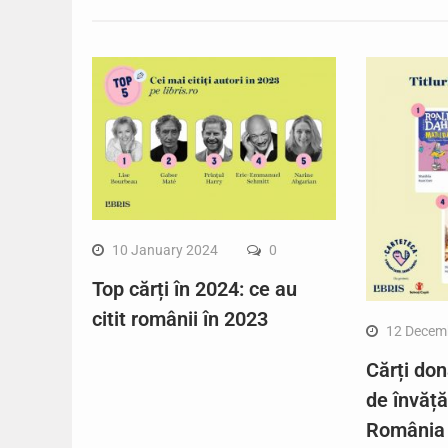
10 January 2024
0
Top cărți în 2024: ce au
citit românii în 2023
12 Decem
Cărți don
de învăț
România