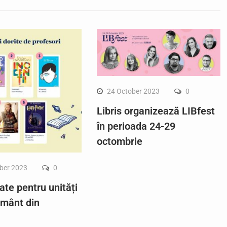
24 October 2023
0
Libris organizează LIBfest
în perioada 24-29
octombrie
ber 2023
0
ate pentru unități
ământ din