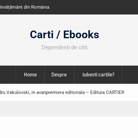
e învățământ din România
Libris organizează LIBfest în perioada 2
octombrie
Carti / Ebooks
Dependenti de citit
Home
Despre
Iubesti cartile?
ndru Vakulovski, in avanpremiera editoriala – Editura CARTIER