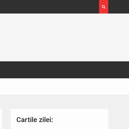
4-29
Expoziția Brâncuși de la Timișoara a atras peste
130.000 de vizitatori
Cartile zilei: