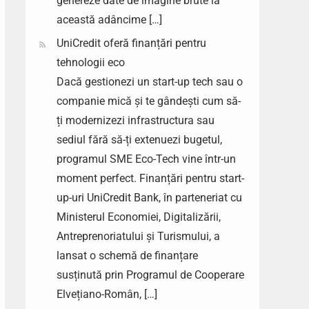
genereze date de imagine brute la
această adâncime […]
UniCredit oferă finanțări pentru
tehnologii eco
Dacă gestionezi un start-up tech sau o
companie mică și te gândești cum să-
ți modernizezi infrastructura sau
sediul fără să-ți extenuezi bugetul,
programul SME Eco-Tech vine într-un
moment perfect. Finanțări pentru start-
up-uri UniCredit Bank, în parteneriat cu
Ministerul Economiei, Digitalizării,
Antreprenoriatului și Turismului, a
lansat o schemă de finanțare
susținută prin Programul de Cooperare
Elvețiano-Român, […]