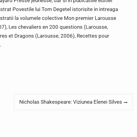
yard Presse jeunesse, dar si in pubicatiile editiei
strat Povestile lui Tom Degetel istorisite in intreaga
lustratii la volumele colective Mon premier Larousse
7), Les chevaliers en 200 questions (Larousse,
es et Dragons (Larousse, 2006), Recettes pour
.
Nicholas Shakespeare: Viziunea Elenei Silves