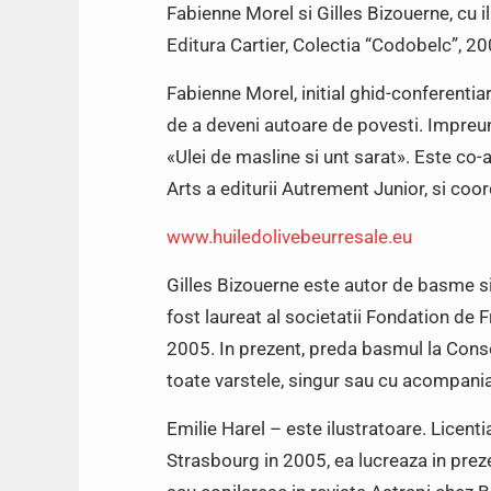
Fabienne Morel si Gilles Bizouerne, cu i
Editura Cartier, Colectia “Codobelc”, 20
Fabienne Morel, initial ghid-conferentiar,
de a deveni autoare de povesti. Impreun
«Ulei de masline si unt sarat». Este co-a
Arts a editurii Autrement Junior, si coo
www.huiledolivebeurresale.eu
Gilles Bizouerne este autor de basme si
fost laureat al societatii Fondation de F
2005. In prezent, preda basmul la Conse
toate varstele, singur sau cu acompani
Emilie Harel – este ilustratoare. Licent
Strasbourg in 2005, ea lucreaza in prezen