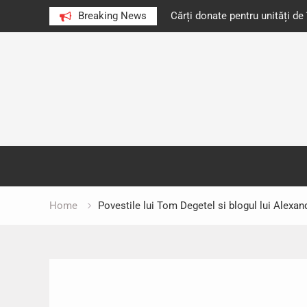
e au citit românii în 2023
Breaking News
Cărți donate pentru unități d
Skip
to
content
Home
Povestile lui Tom Degetel si blogul lui Alexa