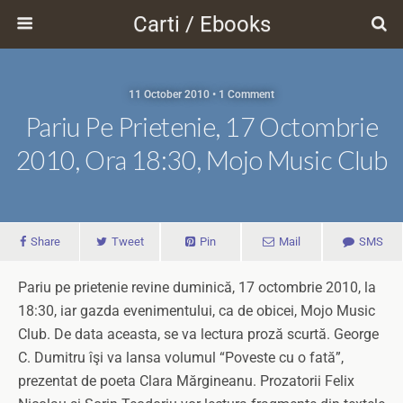
Carti / Ebooks
11 October 2010 • 1 Comment
Pariu Pe Prietenie, 17 Octombrie
2010, Ora 18:30, Mojo Music Club
Share
Tweet
Pin
Mail
SMS
Pariu pe prietenie revine duminică, 17 octombrie 2010, la
18:30, iar gazda evenimentului, ca de obicei, Mojo Music
Club. De data aceasta, se va lectura proză scurtă. George
C. Dumitru îşi va lansa volumul “Poveste cu o fată”,
prezentat de poeta Clara Mărgineanu. Prozatorii Felix