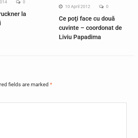
2014
0
10 April 2012
0
ruckner la
Ce poţi face cu două
i
cuvinte – coordonat de
Liviu Papadima
red fields are marked
*