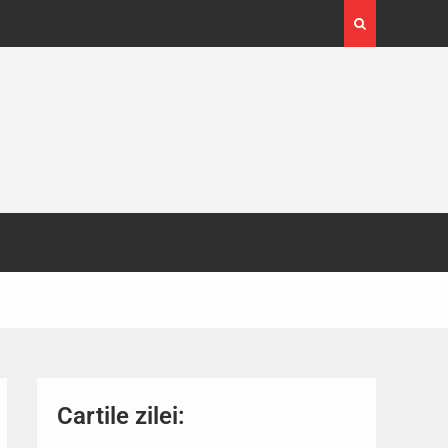
4-29
Expoziția Brâncuși de la Timișoara a atras peste
130.000 de vizitatori
Cartile zilei: