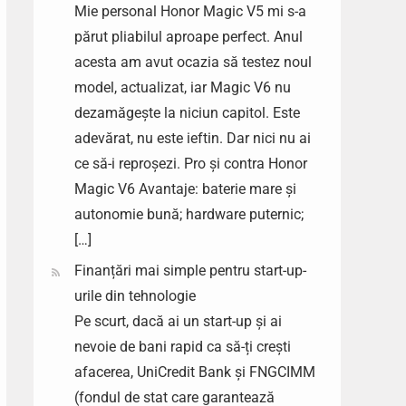
Mie personal Honor Magic V5 mi s-a
părut pliabilul aproape perfect. Anul
acesta am avut ocazia să testez noul
model, actualizat, iar Magic V6 nu
dezamăgește la niciun capitol. Este
adevărat, nu este ieftin. Dar nici nu ai
ce să-i reproșezi. Pro și contra Honor
Magic V6 Avantaje: baterie mare și
autonomie bună; hardware puternic;
[…]
Finanțări mai simple pentru start-up-
urile din tehnologie
Pe scurt, dacă ai un start-up și ai
nevoie de bani rapid ca să-ți crești
afacerea, UniCredit Bank și FNGCIMM
(fondul de stat care garantează