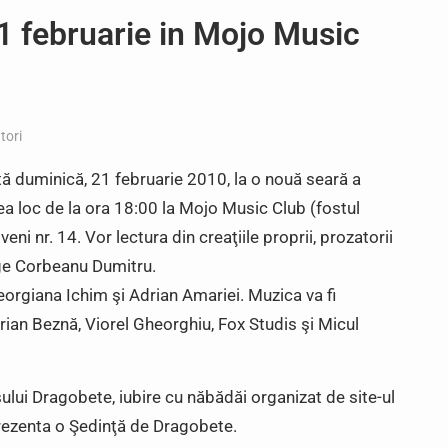
21 februarie in Mojo Music
tori
vită duminică, 21 februarie 2010, la o nouă seară a
ea loc de la ora 18:00 la Mojo Music Club (fostul
i nr. 14. Vor lectura din creaţiile proprii, prozatorii
rge Corbeanu Dumitru.
Georgiana Ichim şi Adrian Amariei. Muzica va fi
rian Beznă, Viorel Gheorghiu, Fox Studis şi Micul
ului Dragobete, iubire cu năbădăi organizat de site-ul
 prezenta o Şedinţă de Dragobete.