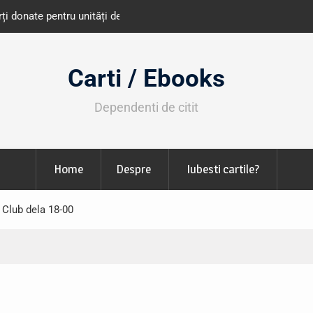
e învățământ din România
Libris organizează LIBfest în perioada 2
octombrie
Carti / Ebooks
Dependenti de citit
Home
Despre
Iubesti cartile?
 Club dela 18-00