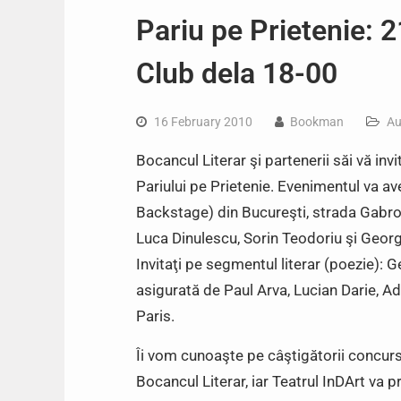
Pariu pe Prietenie: 
Club dela 18-00
16 February 2010
Bookman
Au
Bocancul Literar şi partenerii săi vă in
Pariului pe Prietenie. Evenimentul va av
Backstage) din Bucureşti, strada Gabroven
Luca Dinulescu, Sorin Teodoriu şi Geo
Invitaţi pe segmentul literar (poezie): 
asigurată de Paul Arva, Lucian Darie, Ad
Paris.
Îi vom cunoaşte pe câştigătorii concurs
Bocancul Literar, iar Teatrul InDArt va