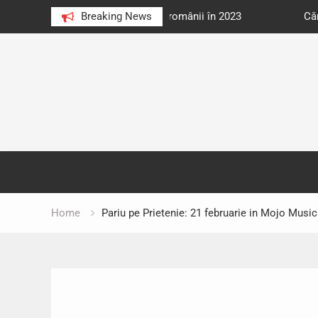
e au citit românii în 2023
Breaking News
Cărți donate pentru unități d
Skip
to
content
Home
Pariu pe Prietenie: 21 februarie in Mojo Music