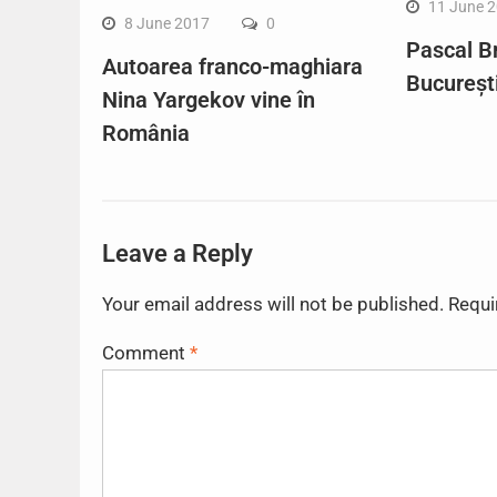
11 June 
8 June 2017
0
Pascal B
Autoarea franco-maghiara
Bucureșt
Nina Yargekov vine în
România
Leave a Reply
Your email address will not be published.
Requi
Comment
*