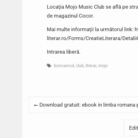
Locaţia Mojo Music Club se află pe str
de magazinul Cocor.
Mai multe informaţii la următorul link:
literar.ro/Forms/CreatieLiterara/Detal
Intrarea liberă.
boncancul
,
club
,
literar
,
mojo
Post
Download gratuit: ebook in limba romana p
navigation
Edi