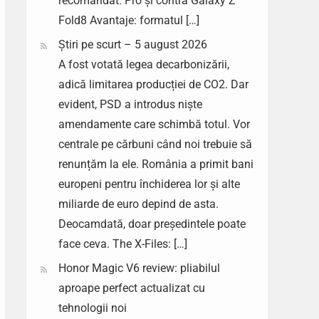
recomandat. Pro și contra Galaxy Z
Fold8 Avantaje: formatul […]
Știri pe scurt – 5 august 2026
A fost votată legea decarbonizării,
adică limitarea producției de CO2. Dar
evident, PSD a introdus niște
amendamente care schimbă totul. Vor
centrale pe cărbuni când noi trebuie să
renunțăm la ele. România a primit bani
europeni pentru închiderea lor și alte
miliarde de euro depind de asta.
Deocamdată, doar președintele poate
face ceva. The X-Files: […]
Honor Magic V6 review: pliabilul
aproape perfect actualizat cu
tehnologii noi