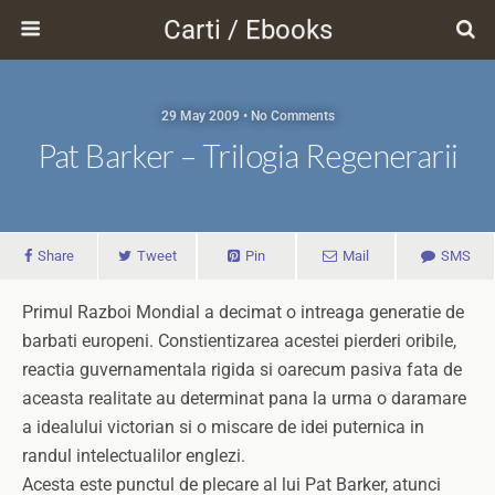
Carti / Ebooks
29 May 2009 • No Comments
Pat Barker – Trilogia Regenerarii
Share
Tweet
Pin
Mail
SMS
Primul Razboi Mondial a decimat o intreaga generatie de
barbati europeni. Constientizarea acestei pierderi oribile,
reactia guvernamentala rigida si oarecum pasiva fata de
aceasta realitate au determinat pana la urma o daramare
a idealului victorian si o miscare de idei puternica in
randul intelectualilor englezi.
Acesta este punctul de plecare al lui Pat Barker, atunci