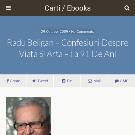
Carti / Ebooks
29 October 2009 • No Comments
Radu Beligan – Confesiuni Despre
Viata Si Arta – La 91 De Ani
Share
Tweet
Pin
Mail
SMS