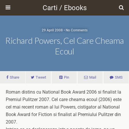
Carti / Ebooks
29 April 2008 • No Comments
Richard Powers, Cel Care Cheama
Ecoul
Share
Tweet
Pin
Mail
SMS
Roman distins cu National Book Award 2006 si finalist la
Premiul Pulitzer 2007. Cel care cheama ecoul (2006) este
cel mai recent roman al lui Powers, cistigator al National
Book Award for Fiction si finalist al Premiului Pulitzer din
2007.