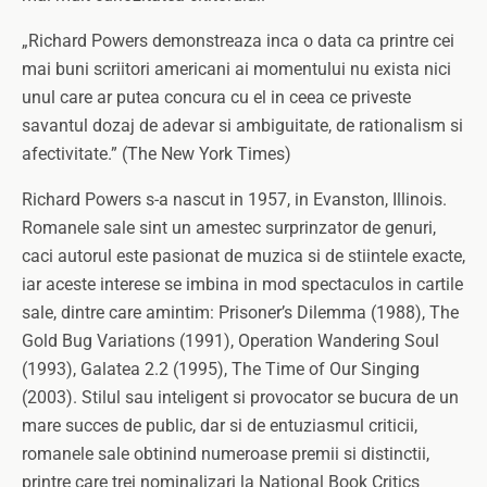
„Richard Powers demonstreaza inca o data ca printre cei
mai buni scriitori americani ai momentului nu exista nici
unul care ar putea concura cu el in ceea ce priveste
savantul dozaj de adevar si ambiguitate, de rationalism si
afectivitate.” (The New York Times)
Richard Powers s-a nascut in 1957, in Evanston, Illinois.
Romanele sale sint un amestec surprinzator de genuri,
caci autorul este pasionat de muzica si de stiintele exacte,
iar aceste interese se imbina in mod spectaculos in cartile
sale, dintre care amintim: Prisoner’s Dilemma (1988), The
Gold Bug Variations (1991), Operation Wandering Soul
(1993), Galatea 2.2 (1995), The Time of Our Singing
(2003). Stilul sau inteligent si provocator se bucura de un
mare succes de public, dar si de entuziasmul criticii,
romanele sale obtinind numeroase premii si distinctii,
printre care trei nominalizari la National Book Critics