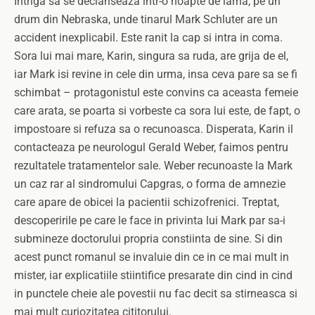
Intriga sa se declanseaza intr-o noapte de iarna, pe un
drum din Nebraska, unde tinarul Mark Schluter are un
accident inexplicabil. Este ranit la cap si intra in coma.
Sora lui mai mare, Karin, singura sa ruda, are grija de el,
iar Mark isi revine in cele din urma, insa ceva pare sa se fi
schimbat – protagonistul este convins ca aceasta femeie
care arata, se poarta si vorbeste ca sora lui este, de fapt, o
impostoare si refuza sa o recunoasca. Disperata, Karin il
contacteaza pe neurologul Gerald Weber, faimos pentru
rezultatele tratamentelor sale. Weber recunoaste la Mark
un caz rar al sindromului Capgras, o forma de amnezie
care apare de obicei la pacientii schizofrenici. Treptat,
descoperirile pe care le face in privinta lui Mark par sa-i
submineze doctorului propria constiinta de sine. Si din
acest punct romanul se invaluie din ce in ce mai mult in
mister, iar explicatiile stiintifice presarate din cind in cind
in punctele cheie ale povestii nu fac decit sa stirneasca si
mai mult curiozitatea cititorului.