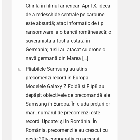
Chirilă în filmul american April X; ideea
de a redeschide centrale pe cărbune
este absurdă; atac informatic de tip
ransomware la o bancă românească; o
suveranistă a fost arestată în
Germania; rușii au atacat cu drone o
navă germană din Marea […]
Pliabilele Samsung au atins
precomenzi record în Europa
Modelele Galaxy Z Fold8 și Flip8 au
depășit obiectivele de precomandă ale
Samsung în Europa. În ciuda prețurilor
mari, numărul de precomenzi este
record. Update: și în România. În
România, precomenzile au crescut cu
peste 20% comparativ cu aceeași