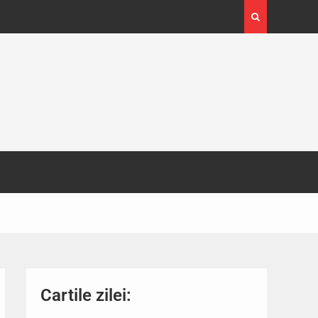
4-29
Expoziția Brâncuși de la Timișoara a atras peste
130.000 de vizitatori
Cartile zilei: