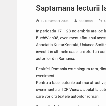
Saptamana lecturii 
12 November 2008
Bookman
C
In perioada 17 – 23 noiembrie are loc l
BuchWien08, eveniment aflat anul acesta 
Asociatia KulturKontakt, Uniunea Scriitor
investit in ultimele sase luni eforturi c
autorilor din Romania.
Dealtfel, Romania este singura tara, dint
eveniment.
Pentru a face lecturile cat mai atractiv
evenimentului, ICR Viena a apelat la act
care vor citi textele autorilor romani.