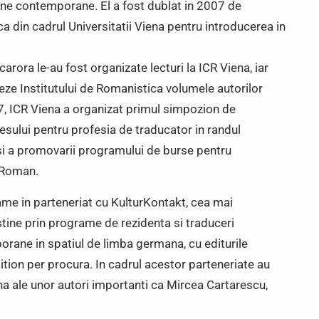
ane contemporane. El a fost dublat in 2007 de
ca din cadrul Universitatii Viena pentru introducerea in
carora le-au fost organizate lecturi la ICR Viena, iar
eze Institutului de Romanistica volumele autorilor
07, ICR Viena a organizat primul simpozion de
resului pentru profesia de traducator in randul
 si a promovarii programului de burse pentru
l Roman.
e in parteneriat cu KulturKontakt, cea mai
tine prin programe de rezidenta si traduceri
rane in spatiul de limba germana, cu editurile
ition per procura. In cadrul acestor parteneriate au
na ale unor autori importanti ca Mircea Cartarescu,