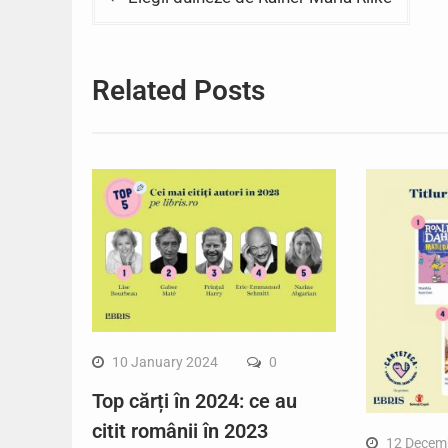
navigation
Related Posts
10 January 2024
0
Top cărți în 2024: ce au
citit românii în 2023
12 Decem