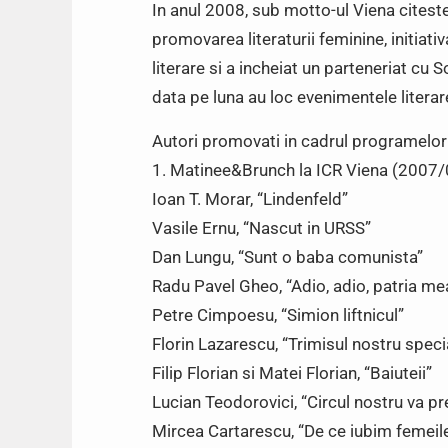
In anul 2008, sub motto-ul Viena cites
promovarea literaturii feminine, initiati
literare si a incheiat un parteneriat cu 
data pe luna au loc evenimentele literar
Autori promovati in cadrul programelor
1. Matinee&Brunch la ICR Viena (2007/
Ioan T. Morar, “Lindenfeld”
Vasile Ernu, “Nascut in URSS”
Dan Lungu, “Sunt o baba comunista”
Radu Pavel Gheo, “Adio, adio, patria mea c
Petre Cimpoesu, “Simion liftnicul”
Florin Lazarescu, “Trimisul nostru speci
Filip Florian si Matei Florian, “Baiuteii”
Lucian Teodorovici, “Circul nostru va pr
Mircea Cartarescu, “De ce iubim femeil