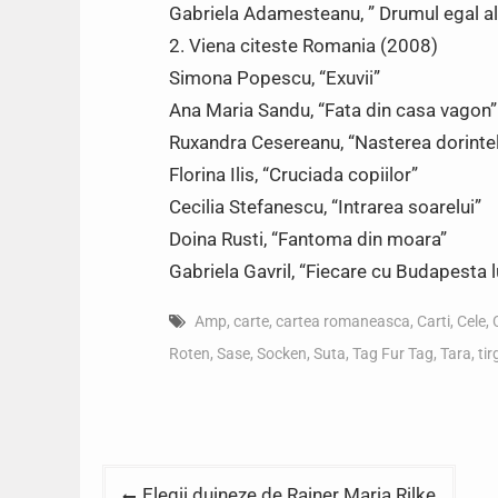
Gabriela Adamesteanu, ” Drumul egal al f
2. Viena citeste Romania (2008)
Simona Popescu, “Exuvii”
Ana Maria Sandu, “Fata din casa vagon”
Ruxandra Cesereanu, “Nasterea dorintel
Florina Ilis, “Cruciada copiilor”
Cecilia Stefanescu, “Intrarea soarelui”
Doina Rusti, “Fantoma din moara”
Gabriela Gavril, “Fiecare cu Budapesta l
Amp
,
carte
,
cartea romaneasca
,
Carti
,
Cele
,
Roten
,
Sase
,
Socken
,
Suta
,
Tag Fur Tag
,
Tara
,
tir
Post
Elegii duineze de Rainer Maria Rilke