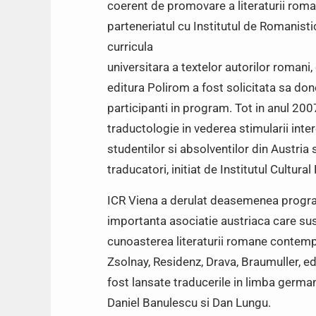
coerent de promovare a literaturii rom
parteneriatul cu Institutul de Romanisti
curricula
universitara a textelor autorilor romani, 
editura Polirom a fost solicitata sa don
participanti in program. Tot in anul 20
traductologie in vederea stimularii inte
studentilor si absolventilor din Austria
traducatori, initiat de Institutul Cultura
ICR Viena a derulat deasemenea program
importanta asociatie austriaca care sus
cunoasterea literaturii romane contempo
Zsolnay, Residenz, Drava, Braumuller, ed
fost lansate traducerile in limba germa
Daniel Banulescu si Dan Lungu.