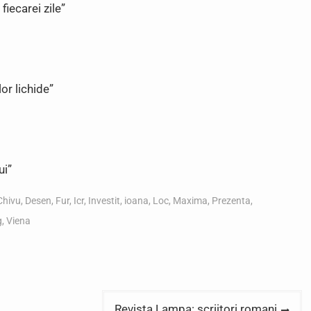
iecarei zile”
or lichide”
ui”
Chivu
,
Desen
,
Fur
,
Icr
,
Investit
,
ioana
,
Loc
,
Maxima
,
Prezenta
,
g
,
Viena
Revista Lampa: scriitori romani