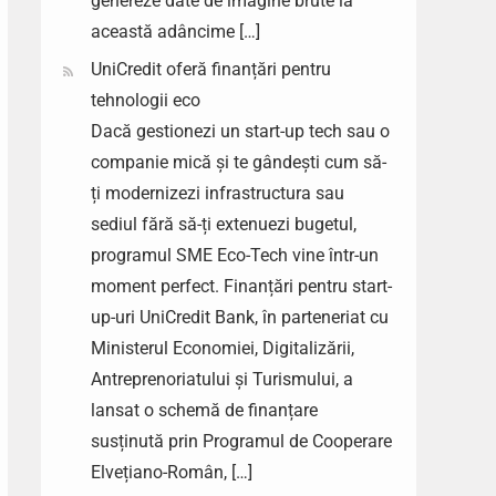
genereze date de imagine brute la
această adâncime […]
UniCredit oferă finanțări pentru
tehnologii eco
Dacă gestionezi un start-up tech sau o
companie mică și te gândești cum să-
ți modernizezi infrastructura sau
sediul fără să-ți extenuezi bugetul,
programul SME Eco-Tech vine într-un
moment perfect. Finanțări pentru start-
up-uri UniCredit Bank, în parteneriat cu
Ministerul Economiei, Digitalizării,
Antreprenoriatului și Turismului, a
lansat o schemă de finanțare
susținută prin Programul de Cooperare
Elvețiano-Român, […]