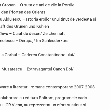
n Grosan – O suta de ani de zile la Portile
n den Pforten des Orients
u Aldulescu – Istoria eroilor unui tinut de verdeata si
aft des Grunen und Kuhlen
Chivu – Caiet de desen/ Zeichenheft
anolescu – Derapaj/ Im Schleuderkurs
ntila Corbul – Caderea Constantinopolului/
lad Musatescu – Extravagantul Canon Doi/
vare a literaturii romane contemporane 2007-2008
n colaborare cu editura Polirom, programele cadru
l ICR Viena, au reprezentat un efort sustinut si