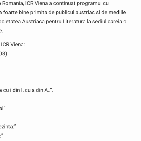
te Romania, ICR Viena a continuat programul cu
va foarte bine primita de publicul austriac si de mediile
Societatea Austriaca pentru Literatura la sediul careia o
e.
 ICR Viena:
08)
u i din I, cu a din A..”.
al”
ezinta:”
e”