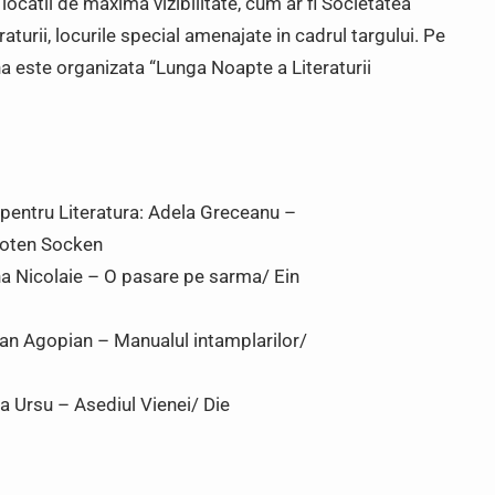
locatii de maxima vizibilitate, cum ar fi Societatea
raturii, locurile special amenajate in cadrul targului. Pe
na este organizata “Lunga Noapte a Literaturii
 pentru Literatura: Adela Greceanu –
 roten Socken
ana Nicolaie – O pasare pe sarma/ Ein
efan Agopian – Manualul intamplarilor/
ia Ursu – Asediul Vienei/ Die