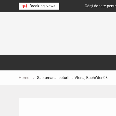
e au citit românii în 2023
Breaking News
Cărți donate pentru unități d
Skip
to
content
Home
Saptamana lecturii la Viena, BuchWien08