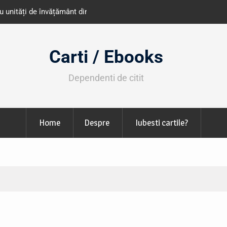
e învățământ din România
Libris organizează LIBfest în perioada 2
octombrie
Carti / Ebooks
Dependenti de citit
Home
Despre
Iubesti cartile?