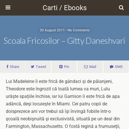
Carti / Ebooks
30 August 2011 • No Comments
Scoala Fricosilor – Gitty Daneshvari
Share
Tweet
Pin
Mail
SMS
Lui Madeleine îi este frică de gândaci şi de păianjeni,
Theodore este îngrozit că toată lumea va muri, Lulu
urăşte spaţiile închise, iar lui Garrison îi este frică de apa
adâncă, deşi locuieşte în Miami. Cei patru copii de
doisprezece ani vor trebui să îşi învingă fobiile într-o
şcoală neobişnuită şi exclusivistă, situată pe un deal din
Farmington, Massachusetts. O fostă regină a frumuseţii,