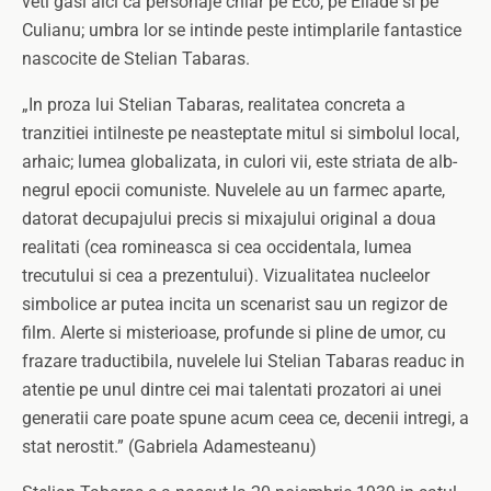
veti gasi aici ca personaje chiar pe Eco, pe Eliade si pe
Culianu; umbra lor se intinde peste intimplarile fantastice
nascocite de Stelian Tabaras.
„In proza lui Stelian Tabaras, realitatea concreta a
tranzitiei intilneste pe neasteptate mitul si simbolul local,
arhaic; lumea globalizata, in culori vii, este striata de alb-
negrul epocii comuniste. Nuvelele au un farmec aparte,
datorat decupajului precis si mixajului original a doua
realitati (cea romineasca si cea occidentala, lumea
trecutului si cea a prezentului). Vizualitatea nucleelor
simbolice ar putea incita un scenarist sau un regizor de
film. Alerte si misterioase, profunde si pline de umor, cu
frazare traductibila, nuvelele lui Stelian Tabaras readuc in
atentie pe unul dintre cei mai talentati prozatori ai unei
generatii care poate spune acum ceea ce, decenii intregi, a
stat nerostit.” (Gabriela Adamesteanu)