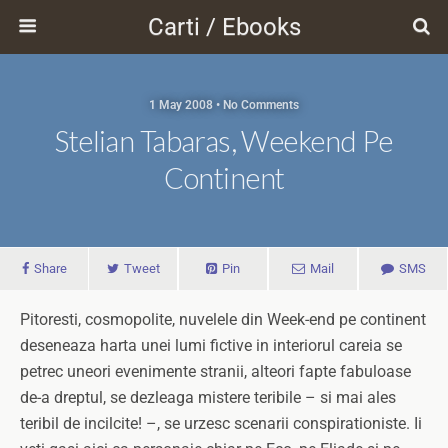
Carti / Ebooks
1 May 2008 • No Comments
Stelian Tabaras, Weekend Pe
Continent
Share
Tweet
Pin
Mail
SMS
Pitoresti, cosmopolite, nuvelele din Week-end pe continent
deseneaza harta unei lumi fictive in interiorul careia se
petrec uneori evenimente stranii, alteori fapte fabuloase
de-a dreptul, se dezleaga mistere teribile – si mai ales
teribil de incilcite! –, se urzesc scenarii conspirationiste. Ii