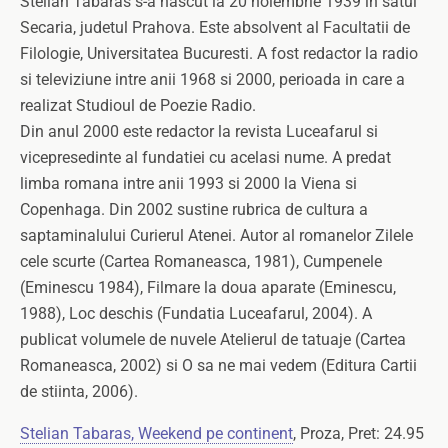
Stelian Tabaras s-a nascut la 20 noiembrie 1939 in satul
Secaria, judetul Prahova. Este absolvent al Facultatii de
Filologie, Universitatea Bucuresti. A fost redactor la radio
si televiziune intre anii 1968 si 2000, perioada in care a
realizat Studioul de Poezie Radio.
Din anul 2000 este redactor la revista Luceafarul si
vicepresedinte al fundatiei cu acelasi nume. A predat
limba romana intre anii 1993 si 2000 la Viena si
Copenhaga. Din 2002 sustine rubrica de cultura a
saptaminalului Curierul Atenei. Autor al romanelor Zilele
cele scurte (Cartea Romaneasca, 1981), Cumpenele
(Eminescu 1984), Filmare la doua aparate (Eminescu,
1988), Loc deschis (Fundatia Luceafarul, 2004). A
publicat volumele de nuvele Atelierul de tatuaje (Cartea
Romaneasca, 2002) si O sa ne mai vedem (Editura Cartii
de stiinta, 2006).
Stelian Tabaras, Weekend pe continent
, Proza, Pret: 24.95