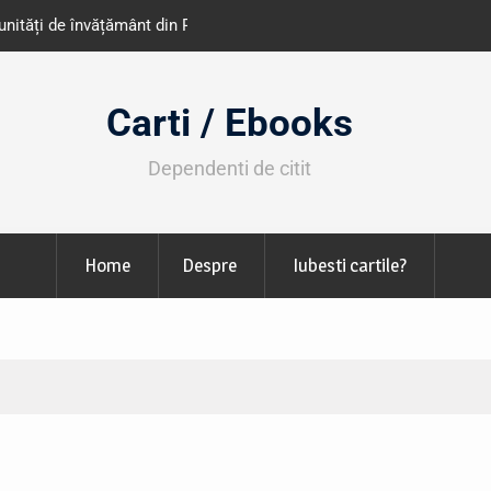
e învățământ din România
Libris organizează LIBfest în perioada 2
octombrie
Carti / Ebooks
Dependenti de citit
Home
Despre
Iubesti cartile?