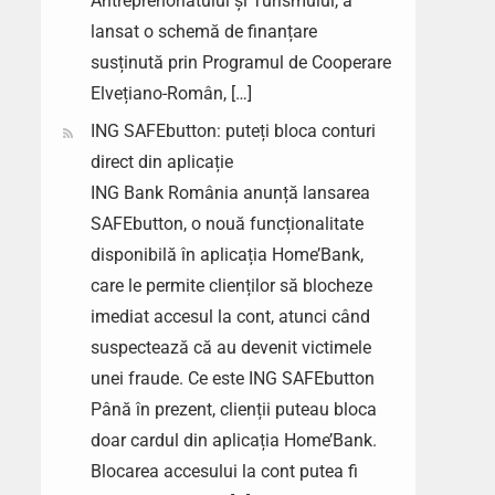
Antreprenoriatului și Turismului, a
lansat o schemă de finanțare
susținută prin Programul de Cooperare
Elvețiano-Român, […]
ING SAFEbutton: puteți bloca conturi
direct din aplicație
ING Bank România anunță lansarea
SAFEbutton, o nouă funcționalitate
disponibilă în aplicația Home’Bank,
care le permite clienților să blocheze
imediat accesul la cont, atunci când
suspectează că au devenit victimele
unei fraude. Ce este ING SAFEbutton
Până în prezent, clienții puteau bloca
doar cardul din aplicația Home’Bank.
Blocarea accesului la cont putea fi