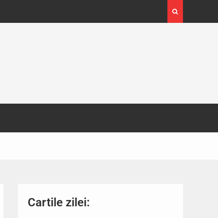
4-29
Expoziția Brâncuși de la Timișoara a atras peste
130.000 de vizitatori
Cartile zilei: