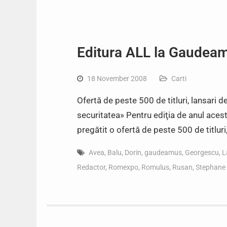
Editura ALL la Gaudea
18 November 2008
Carti
Ofertă de peste 500 de titluri, lansari d
securitatea» Pentru ediţia de anul aces
pregătit o ofertă de peste 500 de titluri
Avea
,
Balu
,
Dorin
,
gaudeamus
,
Georgescu
,
L
Redactor
,
Romexpo
,
Romulus
,
Rusan
,
Stephane 