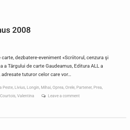
mus 2008
e carte, dezbatere-eveniment «Scriitorul, cenzura şi
ta a Târgului de carte Gaudeamus, Editura ALL a
, adresate tuturor celor care vor…
a Peste
,
Livius
,
Longin
,
Mihai
,
Oprea
,
Orele
,
Partener
,
Prea
,
Courtois
,
Valentina
Leave a comment