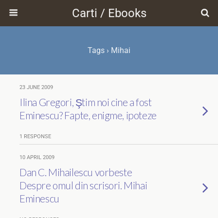
Carti / Ebooks
Tags › Mihai
23 JUNE 2009
Ilina Gregori, Ştim noi cine a fost
Eminescu? Fapte, enigme, ipoteze
1 RESPONSE
10 APRIL 2009
Dan C. Mihailescu vorbeste
Despre omul din scrisori. Mihai
Eminescu