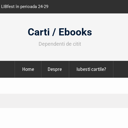
perioada 24-29
Expoziția Brâncuși de la Timișoara a at
130.000 de vizitatori
Carti / Ebooks
Dependenti de citit
Home
Despre
Iubesti cartile?