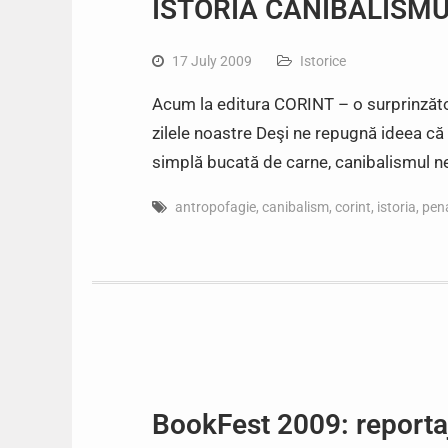
ISTORIA CANIBALISMUL
17 July 2009
Istorice
Acum la editura CORINT – o surprinzătoa
zilele noastre Deşi ne repugnă ideea că
simplă bucată de carne, canibalismul 
antropofagie
,
canibalism
,
corint
,
istoria
,
pen
BookFest 2009: reportaj