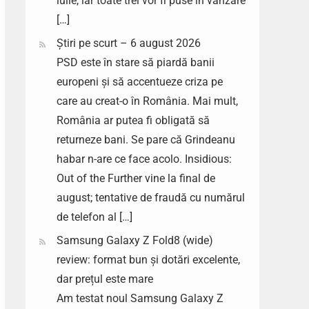
iulie, iar toate trei vor fi puse în vânzare
[…]
Știri pe scurt – 6 august 2026
PSD este în stare să piardă banii
europeni și să accentueze criza pe
care au creat-o în România. Mai mult,
România ar putea fi obligată să
returneze bani. Se pare că Grindeanu
habar n-are ce face acolo. Insidious:
Out of the Further vine la final de
august; tentative de fraudă cu numărul
de telefon al […]
Samsung Galaxy Z Fold8 (wide)
review: format bun și dotări excelente,
dar prețul este mare
Am testat noul Samsung Galaxy Z