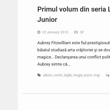
Primul volum din seria L
Junior
22 January 2010
SF
Aubrey Fitzwilliam este fiul prestigiosul
băiatul studiază arta vrăjitoriei şi se d
magice… Declanşarea unui conflict politi
Aubrey simte că…
albion
,
corint
,
legile
,
magie
,
pryor
,
vraji