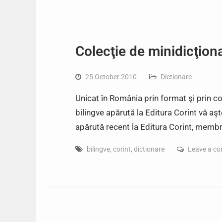
Colecţie de minidicţion
25 October 2010
Dictionare
Unicat în România prin format şi prin co
bilingve apărută la Editura Corint vă aşt
apărută recent la Editura Corint, membră
bilingve
,
corint
,
dictionare
Leave a c