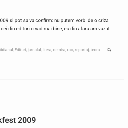
009 si pot sa va confirm: nu putem vorbi de o criza
e cei din edituri o vad mai bine, eu din afara am vazut
tidianul
,
Edituri
,
jurnalul
,
litera
,
nemira
,
rao
,
reportaj
,
teora
kfest 2009