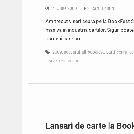
21 June 2009
Carti
,
Edituri
Am trecut vineri seara pe la BookFest 2
masiva in industria cartilor. Sigur, poat
oameni care au…
2009
,
adevarul
,
all
,
bookfest
,
Carti
,
corint
,
co
Leave a comment
Lansari de carte la Boo