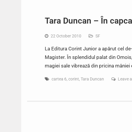
Tara Duncan – În capca
22 October 2010
SF
La Editura Corint Junior a apărut cel de
Magister. În splendidul palat din Omois,
magiei sale vibrează din pricina mâniei 
cartea 6
,
corint
,
Tara Duncan
Leave 