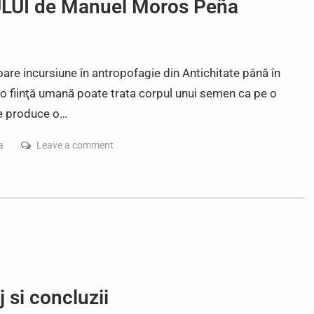
UI de Manuel Moros Peña
re incursiune în antropofagie din Antichitate până în
 o fiinţă umană poate trata corpul unui semen ca pe o
ne produce o…
a
Leave a comment
 si concluzii