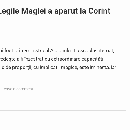
egile Magiei a aparut la Corint
ui fost prim-ministru al Albionului. La şcoala-internat,
ovedeşte a fi înzestrat cu extraordinare capacităţi
c de proporţii, cu implicaţii magice, este iminentă, iar
Leave a comment