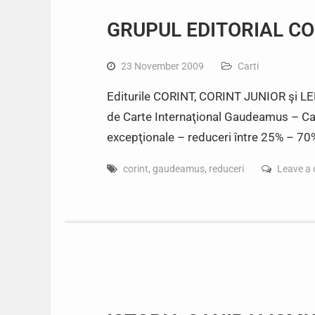
GRUPUL EDITORIAL C
23 November 2009
Carti
Editurile CORINT, CORINT JUNIOR şi LEDA
de Carte Internaţional Gaudeamus – Car
excepţionale – reduceri între 25% – 70%
corint
,
gaudeamus
,
reduceri
Leave a