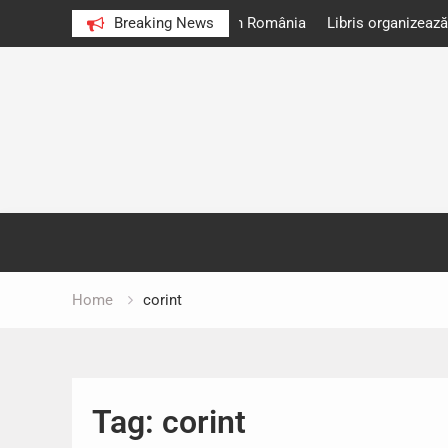
 unități de învățământ din România
Breaking News
Libris organizează LIBfest în 
octombrie
Skip
to
content
Home
corint
Tag:
corint