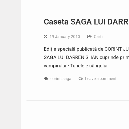
Caseta SAGA LUI DARRE
19 January 2010
Carti
Ediţie specială publicată de CORINT JU
SAGA LUI DARREN SHAN cuprinde primele 
vampirului • Tunelele sângelui
corint
,
saga
Leave a comment