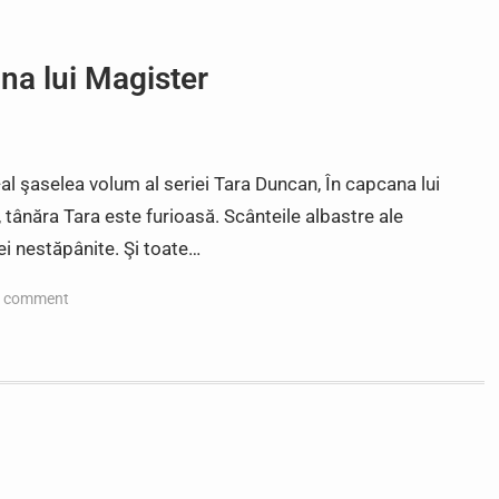
na lui Magister
-al şaselea volum al seriei Tara Duncan, În capcana lui
 tânăra Tara este furioasă. Scânteile albastre ale
ei nestăpânite. Şi toate…
a comment