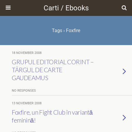
Carti / Ebooks
Tags › Foxfire
18 NOVEMBER 2008
GRUPUL EDITORIAL CORINT –
TÂRGUL DE CARTE
GAUDEAMUS
NO RESPONSES
13 NOVEMBER 2008
Foxfire, un Fight Club în variantă
feminină!