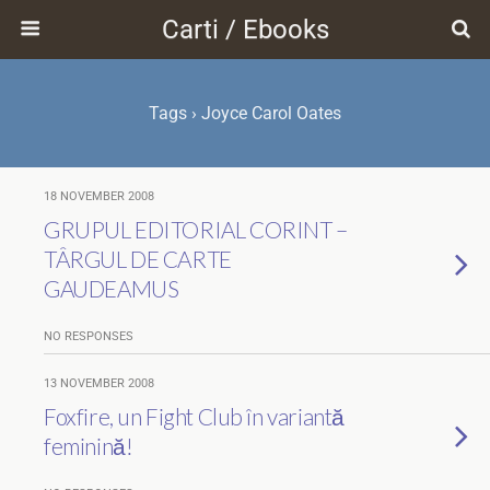
Carti / Ebooks
Tags › Joyce Carol Oates
18 NOVEMBER 2008
GRUPUL EDITORIAL CORINT –
TÂRGUL DE CARTE
GAUDEAMUS
NO RESPONSES
13 NOVEMBER 2008
Foxfire, un Fight Club în variantă
feminină!