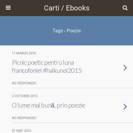
Carti / Ebooks
Tags › Poezie
11 MARCH 2015
Picnic poetic pentru luna
francofoniei #haikunoi2015
NO RESPONSES
2 OCTOBER 2013
O lume mai bună, prin poezie
NO RESPONSES
31 MAY 2012