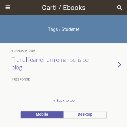
Carti / Ebooks
Tags › Studente
9 JANUARY 2008
Trenul foamei, un roman scris pe
blog
1 RESPONSE
Back to top
Mobile
Desktop