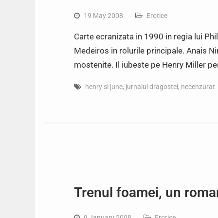
19 May 2008
Erotice
Carte ecranizata in 1990 in regia lui P
Medeiros in rolurile principale. Anais N
mostenite. Il iubeste pe Henry Miller pe
henry si june
,
jurnalul dragostei
,
necenzurat
Trenul foamei, un roman
9 January 2008
Erotice