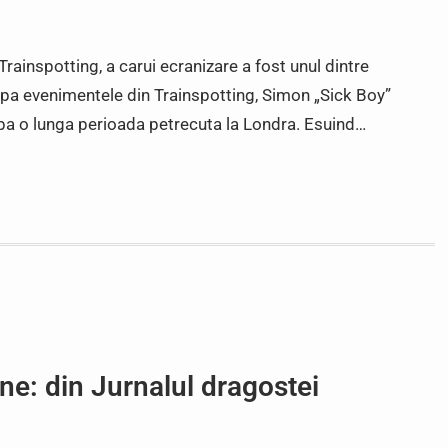
Trainspotting, a carui ecranizare a fost unul dintre
 dupa evenimentele din Trainspotting, Simon „Sick Boy”
pa o lunga perioada petrecuta la Londra. Esuind…
ne: din Jurnalul dragostei