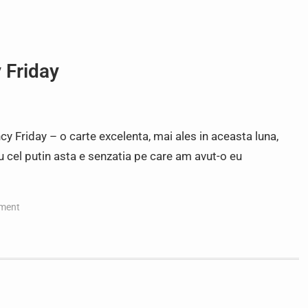
 Friday
y Friday – o carte excelenta, mai ales in aceasta luna,
 cel putin asta e senzatia pe care am avut-o eu
ment