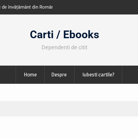
e învățământ din România
Libris organizează LIBfest în perioada 2
octombrie
Carti / Ebooks
Dependenti de citit
Home
Despre
Iubesti cartile?