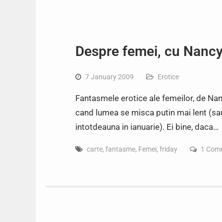
Despre femei, cu Nancy
7 January 2009
Erotice
Fantasmele erotice ale femeilor, de Nanc
cand lumea se misca putin mai lent (sau
intotdeauna in ianuarie). Ei bine, daca…
carte
,
fantasme
,
Femei
,
friday
1 Com