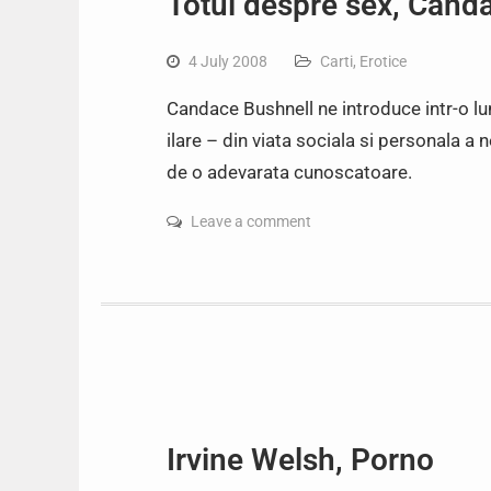
Totul despre sex, Cand
4 July 2008
Carti
,
Erotice
Candace Bushnell ne introduce intr-o lu
ilare – din viata sociala si personala a 
de o adevarata cunoscatoare.
Leave a comment
Irvine Welsh, Porno