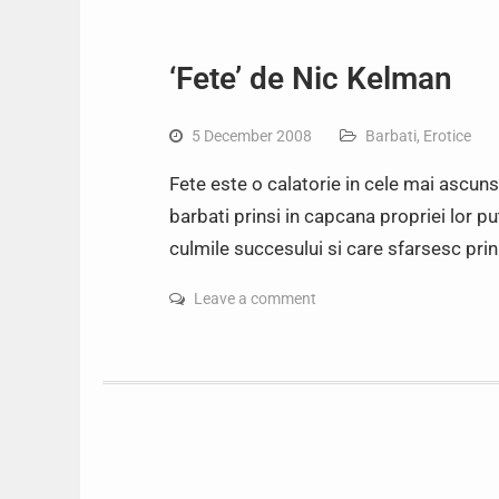
‘Fete’ de Nic Kelman
5 December 2008
Barbati
,
Erotice
Fete este o calatorie in cele mai ascun
barbati prinsi in capcana propriei lor pu
culmile succesului si care sfarsesc prin
Leave a comment