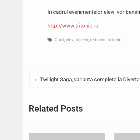
In cadrul evenimentelor elevii vor benefi
http://www.tritonic.ro
Carti
,
elevi
,
liceeni
,
reduceri
,
tritonic
Post
Twilight Saga, varianta completa la Diverta
navigation
Related Posts