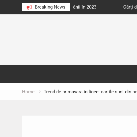
e au citit românii în 2023
Breaking News
Cărți donate pentru unități d
Skip
to
content
Home
Trend de primavara in licee: cartile sunt din n