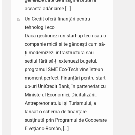
genereze date de imagine brute la
această adâncime […]
UniCredit oferă finanțări pentru
tehnologii eco
Dacă gestionezi un start-up tech sau o
companie mică și te gândești cum să-
ți modernizezi infrastructura sau
sediul fără să-ți extenuezi bugetul,
programul SME Eco-Tech vine într-un
moment perfect. Finanțări pentru start-
up-uri UniCredit Bank, în parteneriat cu
Ministerul Economiei, Digitalizării,
Antreprenoriatului și Turismului, a
lansat o schemă de finanțare
susținută prin Programul de Cooperare
Elvețiano-Român, […]