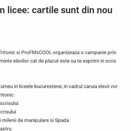
 licee: cartile sunt din nou
a Tritonic si ProFMsCOOL organizeaza o campanie prin
inte elevilor cat de placut este sa te exprimi in scris
neu in liceele bucurestene, in cadrul caruia elevii vor
ritonic:
scrisului
crisului
 milenii de manipulare si Spada
bastru