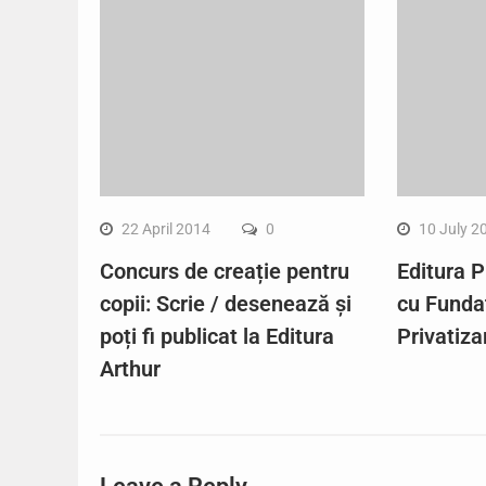
22 April 2014
0
10 July 2
Concurs de creație pentru
Editura P
copii: Scrie / desenează și
cu Funda
poți fi publicat la Editura
Privatiza
Arthur