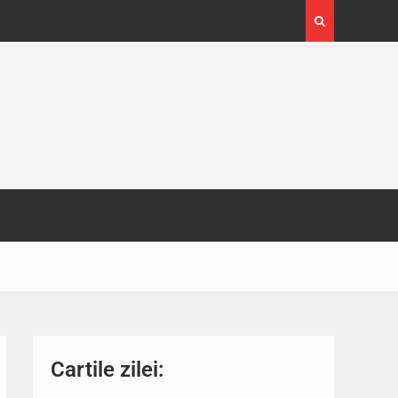
4-29
Expoziția Brâncuși de la Timișoara a atras peste
130.000 de vizitatori
Cartile zilei: