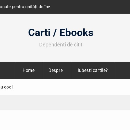
e învățământ din România
Libris organizează LIBfest în perioada 2
octombrie
Carti / Ebooks
Dependenti de citit
Home
Despre
Iubesti cartile?
ou cool