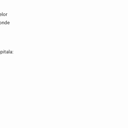
elor
Monde
pitala: