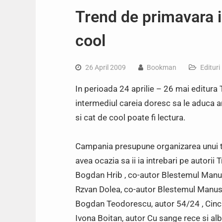
Trend de primavara in
cool
26 April 2009
Bookman
Edituri
In perioada 24 aprilie – 26 mai editur
intermediul careia doresc sa le aduca am
si cat de cool poate fi lectura.
Campania presupune organizarea unui tur
avea ocazia sa ii ia intrebari pe autorii T
Bogdan Hrib , co-autor Blestemul Manu
Rzvan Dolea, co-autor Blestemul Manus
Bogdan Teodorescu, autor 54/24 , Cinci
Ivona Boitan, autor Cu sange rece si al