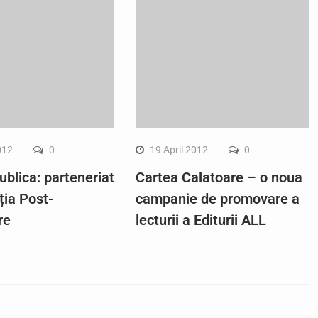
012
0
19 April 2012
0
ublica: parteneriat
Cartea Calatoare – o noua
ția Post-
campanie de promovare a
re
lecturii a Editurii ALL