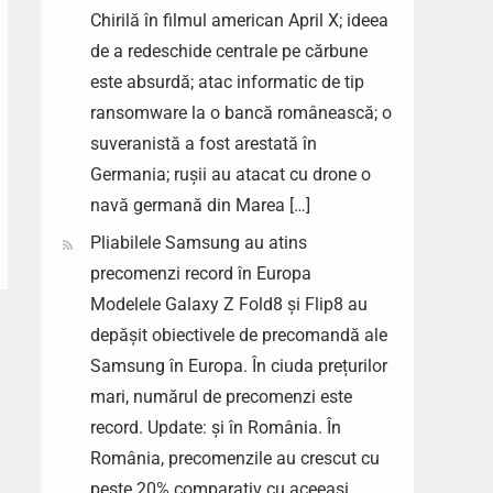
Chirilă în filmul american April X; ideea
de a redeschide centrale pe cărbune
este absurdă; atac informatic de tip
ransomware la o bancă românească; o
suveranistă a fost arestată în
Germania; rușii au atacat cu drone o
navă germană din Marea […]
Pliabilele Samsung au atins
precomenzi record în Europa
Modelele Galaxy Z Fold8 și Flip8 au
depășit obiectivele de precomandă ale
Samsung în Europa. În ciuda prețurilor
mari, numărul de precomenzi este
record. Update: și în România. În
România, precomenzile au crescut cu
peste 20% comparativ cu aceeași