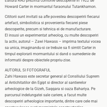
Editura RAO prezinta comorile descoperite in 1922 de
Howard Carter in mormantul faraonului Tutankhamon.
Cititorii sunt invitati sa afle povestea descoperirii fiecarui
artefact, simbolistica si provenienta fiecarei piese
descoperite, precum si tehnica ei de manufacturare.
El insusi un experimentat arheolog, cu multe descoperiri
la activ, autorul – Zawi Hawass – imprima textului vocea
sa unica, imaginandu-si ce trebuie sa fi simtit Carter in
timpul explorarii mormantului si dand o sumedenie de
informatii despre obiectele propriu-zise.
AUTORUL SI FOTOGRAFUL
Zahi Hawass este secretar general al Consiliului Suprem
al Antichitatilor din Egipt si director al santierelor
arheologice de la Gizeh, Saqqara si oaza Bahariya. Pe
parcursul indelungatei sale cariere, a facut multe
descoperiri arheologice importante, dintre care cele mai