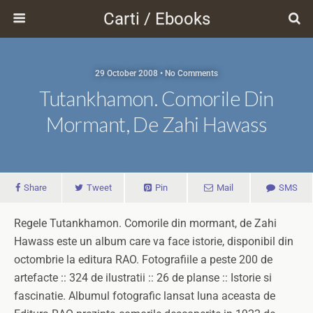
Carti / Ebooks
29 October 2008 • No Comments
Tutankhamon. Comorile Din
Mormant, De Zahi Hawass
Share
Tweet
Pin
Mail
SMS
Regele Tutankhamon. Comorile din mormant, de Zahi
Hawass este un album care va face istorie, disponibil din
octombrie la editura RAO. Fotografiile a peste 200 de
artefacte :: 324 de ilustratii :: 26 de planse :: Istorie si
fascinatie. Albumul fotografic lansat luna aceasta de